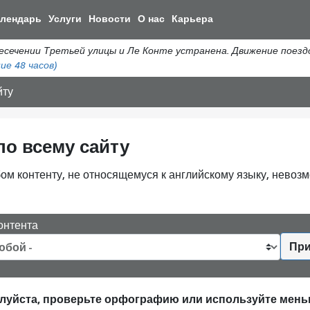
Перейти
алендарь
Услуги
Новости
О нас
Карьера
к
общему
ении Третьей улицы и Ле Конте устранена. Движение поездов 
содержанию
ие 48 часов)
йту
по всему сайту
м контенту, не относящемуся к английскому языку, невозм
онтента
При
алуйста, проверьте орфографию или используйте мень