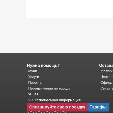
Нужна помощь?
Остава
Конец
содержимого
Муни
Жалобы
страницы.
Остальная
Услуги
Центр 
часть
Проекты
Офисы
этой
Передвижение по городу
Связат
страницы
SF 311
повторяется
511 Региональная информация
на
Спланируйте свою поездку
Тарифы
каждой