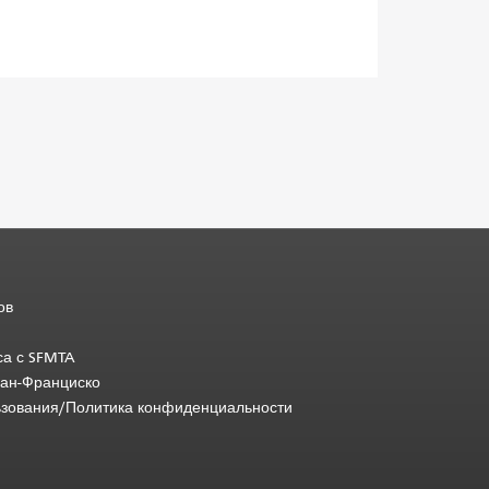
ов
са с SFMTA
Сан-Франциско
ьзования/Политика конфиденциальности