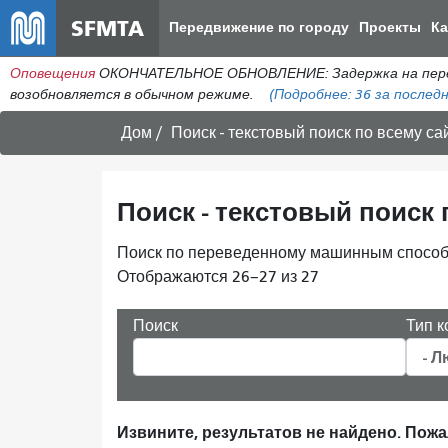
SFMTA
Передвижение по городу
Проекты
К
Оповещения
ОКОНЧАТЕЛЬНОЕ ОБНОВЛЕНИЕ: Задержка на пересеч
возобновляется в обычном режиме.
(Подробнее:
36
за последн
Дом
Поиск - текстовый поиск по всему са
Поиск - текстовый поиск 
Поиск по переведенному машинным способо
Отображаются 26–27 из 27
Поиск
Тип к
Извините, результатов не найдено. Пож