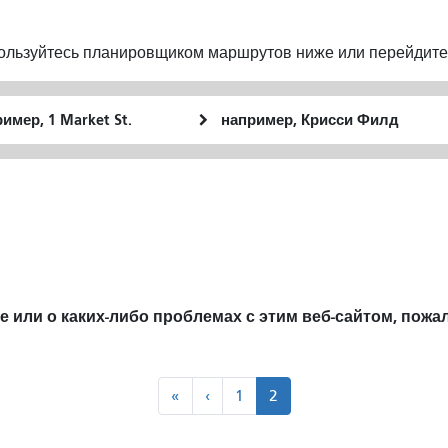
пользуйтесь планировщиком маршрутов ниже или перейдите
льное
Место
оположение
окончания
 или о каких-либо проблемах с этим веб-сайтом, пожа
"
‹‹
«
‹
1
2
Первый