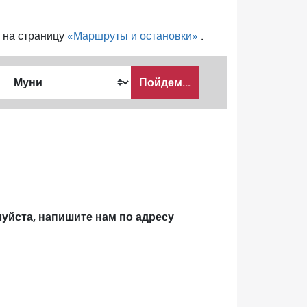
 на страницу
«Маршруты и остановки»
.
Пойдем...
Как
я
хочу
путешествовать
луйста, напишите нам по адресу