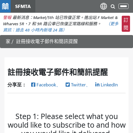
移
SFMTA
切
至
換
警報
最新消息：Market/5th 站已恢復正常。進出站 F Market &
主
訂
導
Wharves 5R、7 和 9R 路公車已恢復正常路線和服務。
（更多
要
閱
航
資訊：
過去 48 小時內
新增 24 路）
內
容
家
註冊接收電子郵件和簡訊提醒
註冊接收電子郵件和簡訊提醒
分享至：
Facebook、
Twitter、
LinkedIn