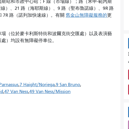
內斯站和市政中心站；F 線（市場線）；路（米申-範內斯
線）、21 路（海耶斯線）、9 路（聖布魯諾線）、9R 路
 7R 路（諾列加快速線）。有關
舊金山無障礙服務的
更
車場（位於麥卡利斯特街和波爾克街交匯處）以及表演藝
匯處）均設有無障礙停車位。
Parnassus
7 Haight/Noriega
9 San Bruno
id
47 Van Ness
49 Van Ness/Mission