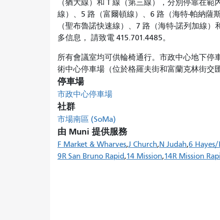
（猶大線）和 T 線（第三線），分別停靠在範
線）、5 路（富爾頓線）、6 路（海特-帕納薩斯
（聖布魯諾快速線）、7 路（海特-諾列加線）和
多信息， 請致電 415.701.4485。
所有會議室均可供輪椅通行。市政中心地下停
術中心停車場（位於格羅夫街和富蘭克林街交
停車場
市政中心停車場
社群
市場南區 (SoMa)
由 Muni 提供服務
F Market & Wharves
J Church
N Judah
6 Hayes/
9R San Bruno Rapid
14 Mission
14R Mission Rap