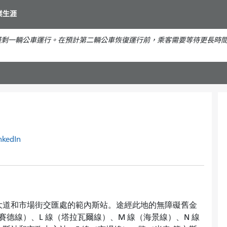
移
業生涯
至
主
僅剩一輛公車運行。在預計第二輛公車恢復運行前，乘客需要等待更長時
要
內
容
nkedIn
大道和市場街交匯處的範內斯站。途經此地的無障礙舊金
賽德線）、L 線（塔拉瓦爾線）、M 線（海景線）、N 線