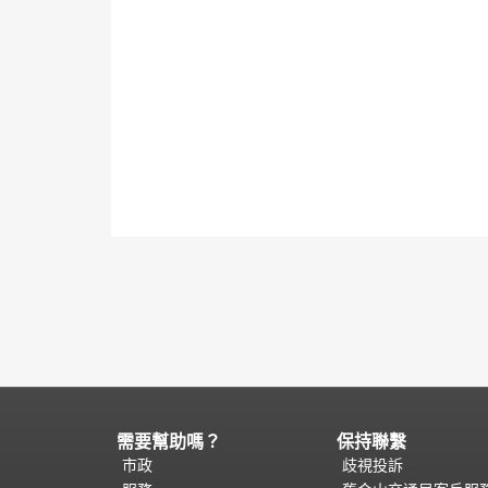
需要幫助嗎？
保持聯繫
頁
面
市政
歧視投訴