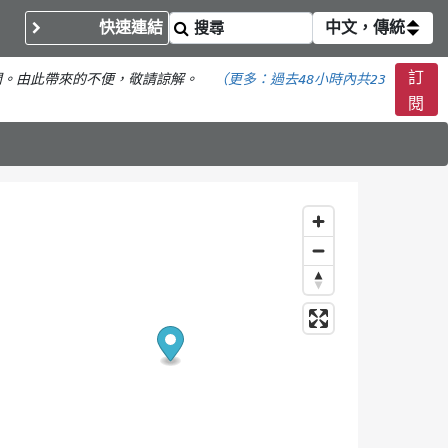
快速連結
中文，傳統
訂
間。由此帶來的不便，敬請諒解。
（更多：
過去48小時內共
23
閱