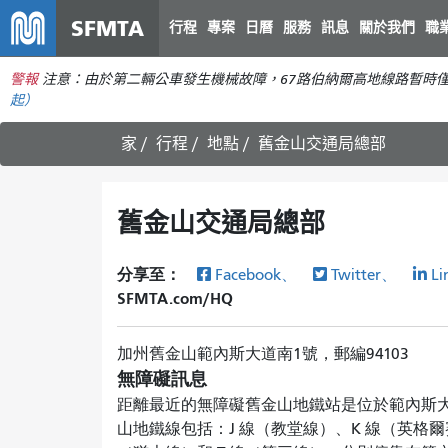
SFMTA
行程
專案
日曆
服務
訊息
關於我們
職
警報
注意：由於第二輛公車發生機械故障，67路伯納爾高地線路暫時
起）
家
行程
地點
舊金山交通局總部
舊金山交通局總部
分享至：
Facebook、
Twitter、
Li
SFMTA.com/HQ
加州舊金山範內斯大道南1號，郵編94103
無障礙訊息
距離最近的無障礙舊金山地鐵站是位於範內斯
山地鐵線包括：J 線（教堂線）、K 線（英格爾