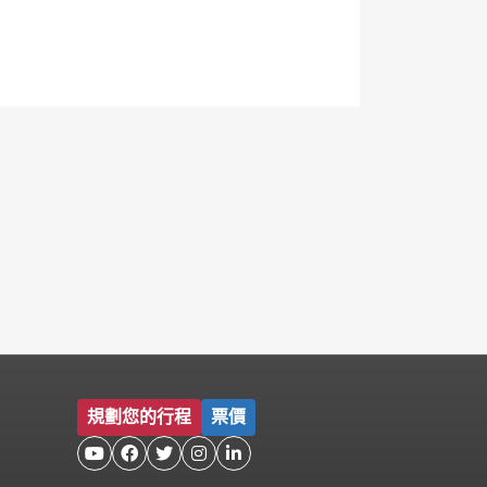
規劃您的行程
票價




