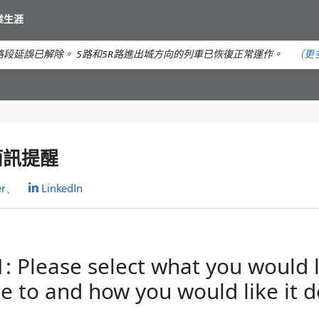
移
業生涯
至
主
段延誤已解除。 5路和5R路進出城方向的列車已恢復正常運作。
（更
要
內
容
簡訊提醒
er、
LinkedIn