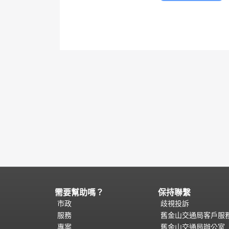
需要幫助嗎？
保持聯繫
頁
面
市政
歧視投訴
內
服務
舊金山交通局客戶服
容
專案
舊金山交通局辦公室