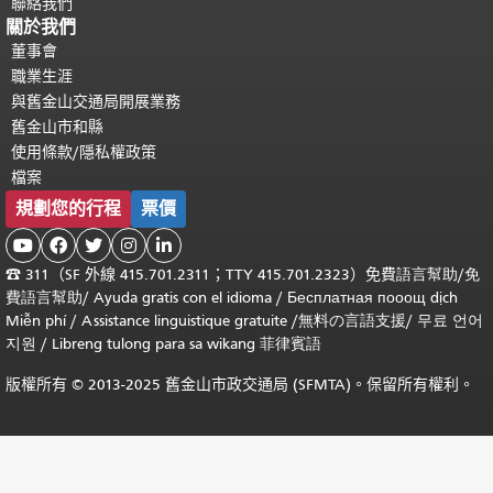
聯絡我們
關於我們
董事會
職業生涯
與舊金山交通局開展業務
舊金山市和縣
使用條款/隱私權政策
檔案
規劃您的行程
票價





☎
311（SF 外線 415.701.2311；TTY 415.701.2323）免費
語言幫助
/
免
費
語言幫助
/ Ayuda gratis con el idioma
/ Бесплатная
пооощ dịch
Miễn phí
/
Assistance linguistique gratuite
/
無料の言語支援
/
무료 언어
지원
/
Libreng tulong para sa wikang 菲律賓語
版權所有 © 2013-2025 舊金山市政交通局 (SFMTA)。保留所有權利。