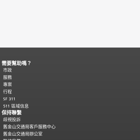
需要幫助嗎？
頁面內容結束。
本頁剩餘內容在每一頁
都會重複顯示。
市政
返回主要內容頂部
。
服務
專案
行程
SF 311
511 區域信息
保持聯繫
歧視投訴
舊金山交通局客戶服務中心
舊金山交通局辦公室