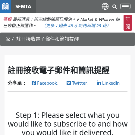
移
SFMTA
切
至
換
主
訂
警報
最新消息：架空線路問題已解決。 F Market & Wharves 站
導
要
已恢復正常運作。
（更多：
過去 48 小時內
新增 25 班）
閱
航
內
家
註冊接收電子郵件和簡訊提醒
容
註冊接收電子郵件和簡訊提醒
分享至：
Facebook、
Twitter、
LinkedIn