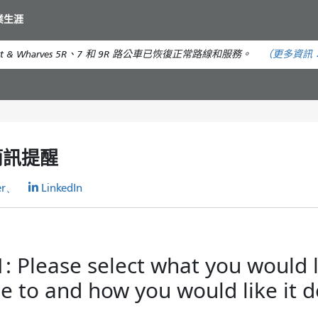
移
業生涯
至
主
t & Wharves 5R、7 和 9R 路公車已恢復正常路線和服務。
（更多資訊
要
內
容
簡訊提醒
er、
LinkedIn