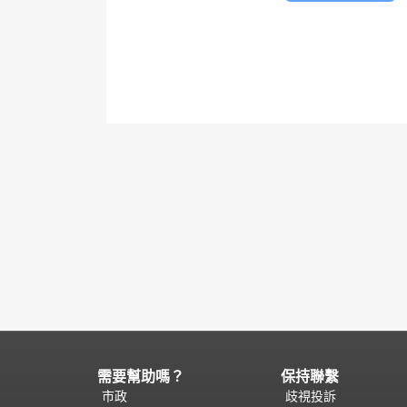
需要幫助嗎？
保持聯繫
頁
面
市政
歧視投訴