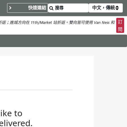
快速連結
中文，傳統
訂
折返；進城方向在 11th/Market 站折返。雙向皆可使用 Van Ness 和
閱