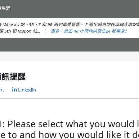
移
業生涯
至
主
et & Wharves 站、5R、7 和 9R 路列車受影響。 F 線出城方向在渡輪大廈站
要
h 和 Mission 站…
（
更多：
過去 48 小時內共發生
24 起事故）
內
容
簡訊提醒
er、
LinkedIn