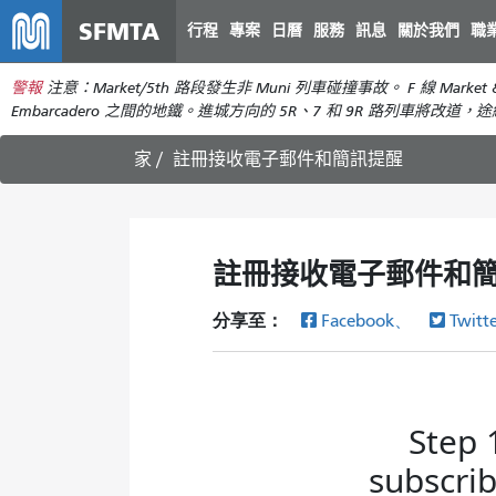
SFMTA
行程
專案
日曆
服務
訊息
關於我們
職
警報
注意：Market/5th 路段發生非 Muni 列車碰撞事故。 F 線 Mark
Embarcadero 之間的地鐵。進城方向的 5R、7 和 9R 路列車將改道，途經 5t
家
註冊接收電子郵件和簡訊提醒
註冊接收電子郵件和
分享至：
Facebook、
Twitt