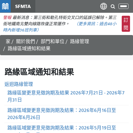
移
SFMTA
切
至
換
警報
最新消息：第三街和勒孔特街交叉口的延誤已解除。第三
主
訂
導
街地鐵南北雙向線路恢復正常運作。
（更多資訊：
過去48小
要
閱
航
時內
新增36班列車）
內
容
家
關於我們
部門和單位
路緣管理
路緣區域通知和結果
路緣區域通知和結果
返迴路緣管理
路緣區變更意見徵詢期及結果 2026年7月21日 - 2026年7
月31日
路緣區域變更意見徵詢期及結果：2026年6月16日至
2026年6月26日
路緣區域變更意見徵詢期及結果：2026年5月19日至