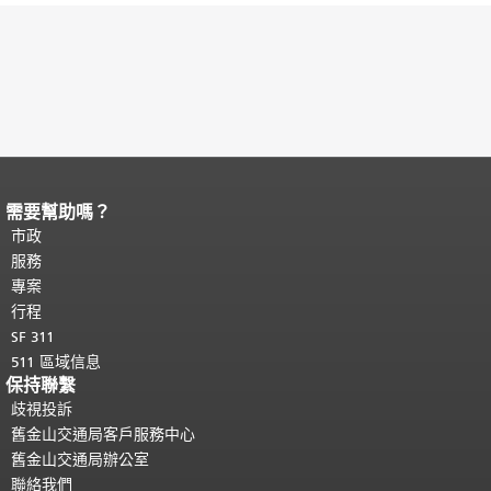
需要幫助嗎？
頁面內容結束。
本頁剩餘內容在每一頁
都會重複顯示。
市政
返回主要內容頂部
。
服務
專案
行程
SF 311
511 區域信息
保持聯繫
歧視投訴
舊金山交通局客戶服務中心
舊金山交通局辦公室
聯絡我們