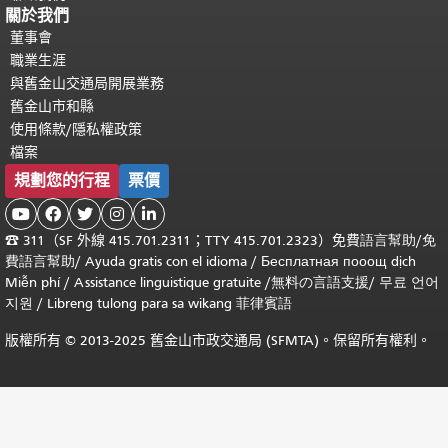
關於我們
董事會
職業生涯
與舊金山交通局開展業務
舊金山市和縣
使用條款/隱私權政策
檔案
規劃您的行程
票價





☎
311（SF 外線 415.701.2311；TTY 415.701.2323）免費
語言幫助
/
免
費
語言幫助
/ Ayuda gratis con el idioma
/ Бесплатная
пооощ dịch
Miễn phí
/
Assistance linguistique gratuite
/
無料の言語支援
/
무료 언어
지원
/
Libreng tulong para sa wikang 菲律賓語
版權所有 © 2013-2025 舊金山市政交通局 (SFMTA)。保留所有權利。