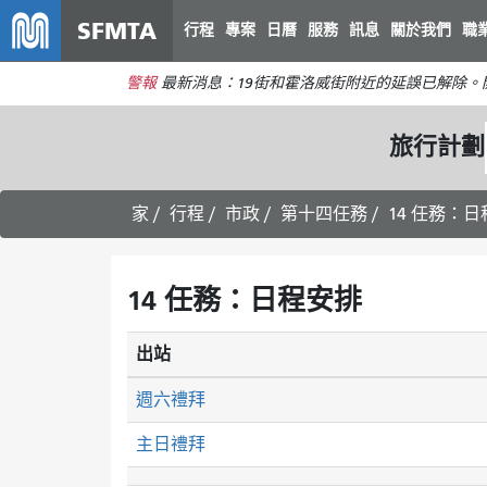
SFMTA
行程
專案
日曆
服務
訊息
關於我們
職
警報
最新消息：19街和霍洛威街附近的延誤已解除
旅行計劃
家
行程
市政
第十四任務
14 任務：
14 任務：日程安排
出站
週六禮拜
主日禮拜