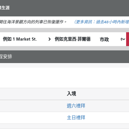
移
業生涯
至
主
。開往海洋景觀方向的列車已恢復運作。
（更多資訊：
過去48小時內
新增
要
內
起
終
容
我
始
點
希
位
位
望
置
置
日程安排
的
旅
行
方
式
入境
週六禮拜
主日禮拜