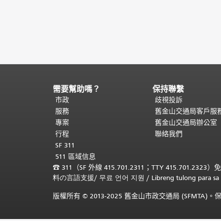
需要幫助嗎？
保持聯繫
頁
面
市政
歧視投訴
內
服務
舊金山交通局客戶服
容
專案
舊金山交通局辦公室
結
行程
聯絡我們
束。
本
SF 311
頁
511 區域信息
剩
☎
311（SF 外線 415.701.2311；TTY 415.701.2323）
餘
料の言語支援
/
무료 언어 지원
/
Libreng tulong para
內
容
版權所有 © 2013-2025 舊金山市政交通局 (SFMTA
在
每