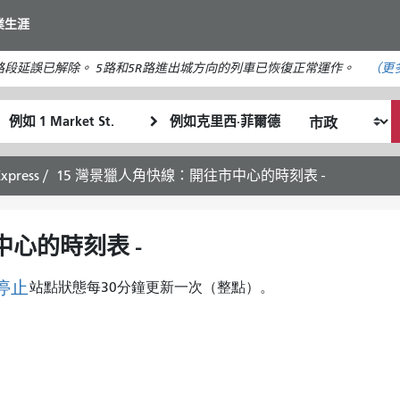
移
業生涯
至
主
段延誤已解除。 5路和5R路進出城方向的列車已恢復正常運作。
（更
要
內
起
終
容
我
始
點
希
位
位
望
置
置
Express
15 灣景獵人角快線：開往市中心的時刻表 -
的
旅
行
中心的時刻表 -
方
式
停止
站點狀態每30分鐘更新一次（整點）。