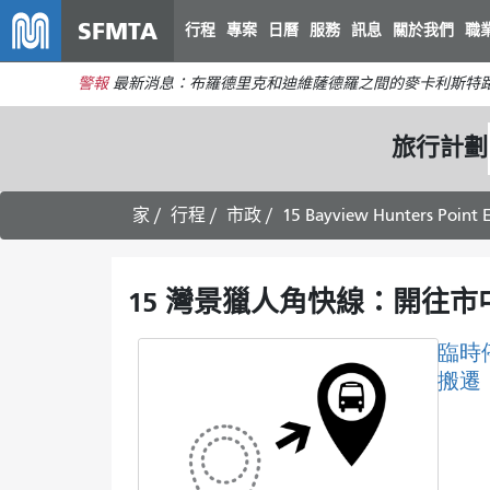
SFMTA
行程
專案
日曆
服務
訊息
關於我們
職
警報
最新消息：布羅德里克和迪維薩德羅之間的麥卡利斯特路
旅行計劃
家
行程
市政
15 Bayview Hunters Point 
15 灣景獵人角快線：開往市
臨時
搬遷