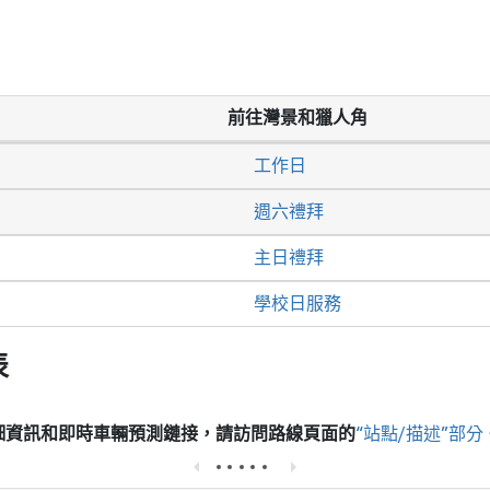
前往灣景和獵人角
工作日
週六禮拜
主日禮拜
學校日服務
表
細資訊和即時車輛預測鏈接，請訪問
路線頁面的
“站點/描述”部分