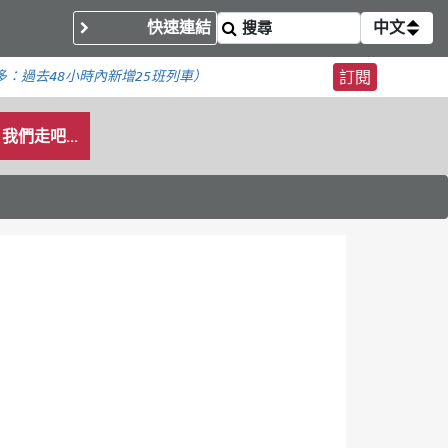
快速連結
中文
多：
過去48小時內新增
25班列車）
訂閱
我們走吧...