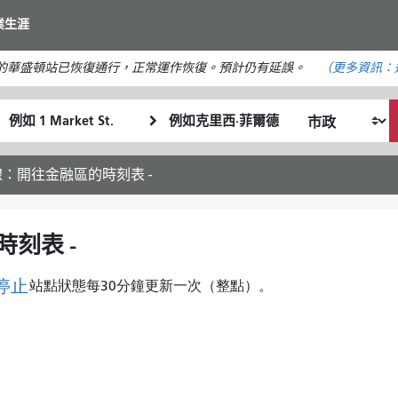
移
業生涯
至
主
的華盛頓站已恢復通行，正常運作恢復。預計仍有延誤。
（更多資訊：
要
內
起
終
容
我
始
點
希
位
位
望
置
置
線：開往金融區的時刻表 -
的
旅
行
刻表 -
方
式
停止
站點狀態每30分鐘更新一次（整點）。