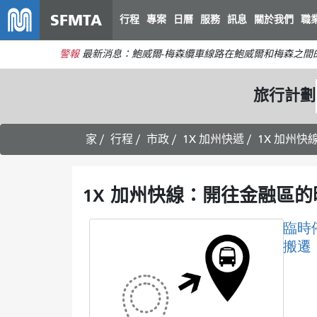
SFMTA
行程
專案
日曆
服務
訊息
關於我們
職
警報
最新消息：鮑威爾-梅森纜車線路在鮑威爾和梅森之間
旅行計劃
家
行程
市政
1X 加州快遞
1X 加州快
1X 加州快線：開往金融區的時
臨時
搬遷