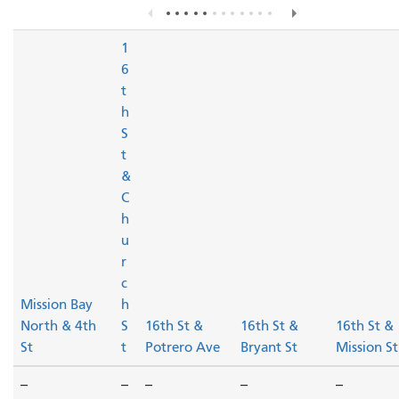
1
6
t
h
S
t
&
C
h
u
r
c
Mission Bay
h
North & 4th
S
16th St &
16th St &
16th St &
St
t
Potrero Ave
Bryant St
Mission St
--
--
--
--
--