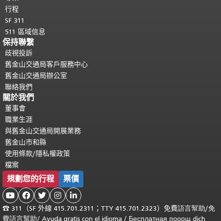
行程
SF 311
511 區域信息
保持聯繫
歧視投訴
舊金山交通局客戶服務中心
舊金山交通局辦公室
聯絡我們
關於我們
董事會
職業生涯
與舊金山交通局開展業務
舊金山市和縣
使用條款/隱私權政策
檔案
規劃您的行程
票價





☎
311（SF 外線 415.701.2311；TTY 415.701.2323）免費
語言幫助
/
免
費
語言幫助
/ Ayuda gratis con el idioma
/ Бесплатная
пооощ dịch