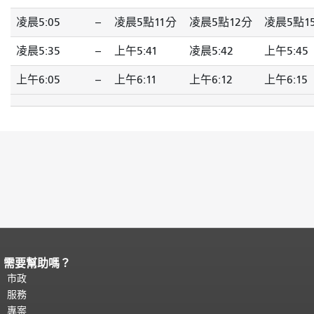
凌晨5:05
--
凌晨5點11分
凌晨5點12分
凌晨5點1
凌晨5:35
--
上午5:41
凌晨5:42
上午5:45
上午6:05
--
上午6:11
上午6:12
上午6:15
需要幫助嗎？
頁面內容結束。
本頁剩餘內容在每一頁
都會重複顯示。
市政
返回主要內容頂部
。
服務
專案