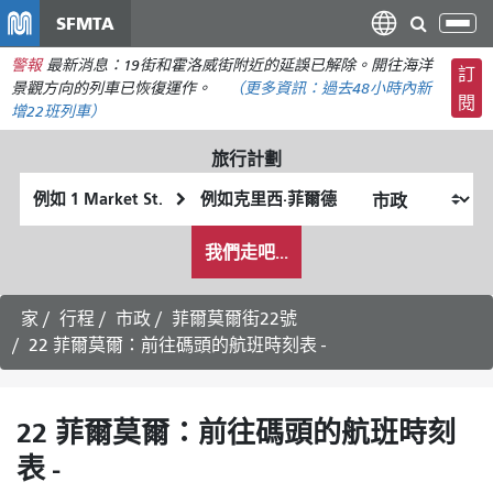
移
SFMTA
切
至
換
警報
最新消息：19街和霍洛威街附近的延誤已解除。開往海洋
主
訂
導
景觀方向的列車已恢復運作。
（更多資訊：
過去48小時內
新
要
閱
航
增22班列車）
內
容
旅行計劃
起
終
始
點
我
位
位
我們走吧...
希
置
置
望
的
家
行程
市政
菲爾莫爾街22號
旅
22 菲爾莫爾：前往碼頭的航班時刻表 -
行
方
式
22 菲爾莫爾：前往碼頭的航班時刻
表 -