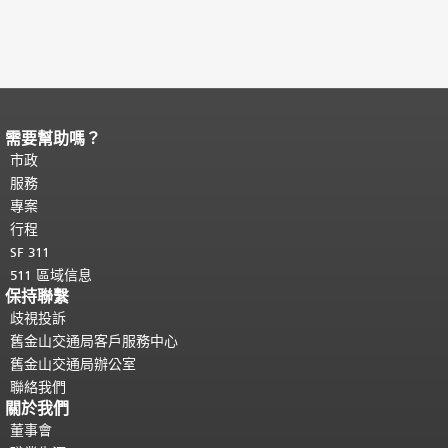
需要幫助嗎？
頁面內容結束。
本頁剩餘內容在每一頁
都會重複顯示。
市政
返回主要內容頂部
。
服務
專案
行程
SF 311
511 區域信息
保持聯繫
歧視投訴
舊金山交通局客戶服務中心
舊金山交通局辦公室
聯絡我們
關於我們
董事會