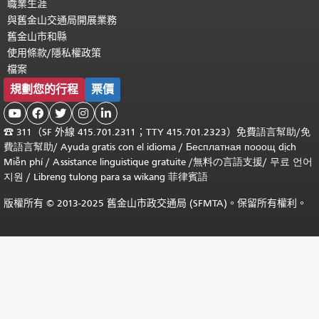
職業生涯
與舊金山交通局開展業務
舊金山市和縣
使用條款/隱私權政策
檔案
規劃您的行程
票價





☎
311（SF 外線 415.701.2311；TTY 415.701.2323）免費
語言幫助
/
免
費
語言幫助
/ Ayuda gratis con el idioma
/ Бесплатная
пооощ dịch
Miễn phí
/
Assistance linguistique gratuite
/
無料の言語支援
/
무료 언어
지원
/
Libreng tulong para sa wikang 菲律賓語
版權所有 © 2013-2025 舊金山市政交通局 (SFMTA)。保留所有權利。