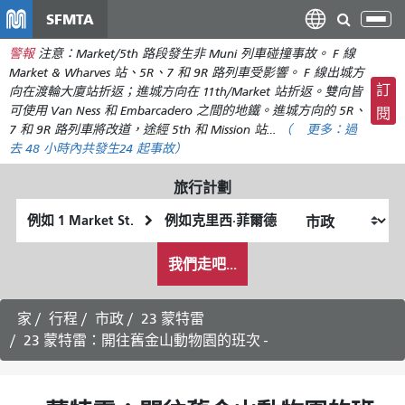
移
SFMTA
切
至
換
警報
注意：Market/5th 路段發生非 Muni 列車碰撞事故。 F 線
主
導
Market & Wharves 站、5R、7 和 9R 路列車受影響。 F 線出城方
要
航
訂
向在渡輪大廈站折返；進城方向在 11th/Market 站折返。雙向皆
內
可使用 Van Ness 和 Embarcadero 之間的地鐵。進城方向的 5R、
閱
容
7 和 9R 路列車將改道，途經 5th 和 Mission 站…
（
更多：
過
去 48 小時內共發生
24 起事故）
旅行計劃
起
終
始
點
我
位
位
我們走吧...
希
置
置
望
的
家
行程
市政
23 蒙特雷
旅
23 蒙特雷：開往舊金山動物園的班次 -
行
方
式