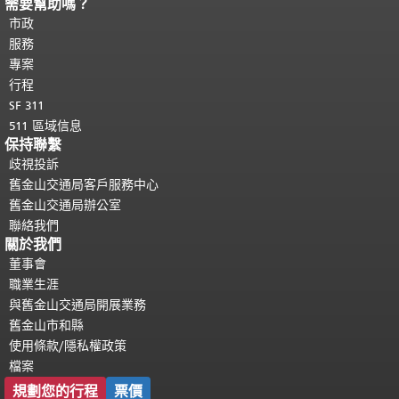
需要幫助嗎？
頁面內容結束。
本頁剩餘內容在每一頁
都會重複顯示。
市政
返回主要內容頂部
。
服務
專案
行程
SF 311
511 區域信息
保持聯繫
歧視投訴
舊金山交通局客戶服務中心
舊金山交通局辦公室
聯絡我們
關於我們
董事會
職業生涯
與舊金山交通局開展業務
舊金山市和縣
使用條款/隱私權政策
檔案
規劃您的行程
票價