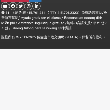





☎
311（SF 外線 415.701.2311；TTY 415.701.2323）免費
語言幫助
/
免
費
語言幫助
/ Ayuda gratis con el idioma
/ Бесплатная
пооощ dịch
Miễn phí
/
Assistance linguistique gratuite
/
無料の言語支援
/
무료 언어
지원
/
Libreng tulong para sa wikang 菲律賓語
版權所有 © 2013-2025 舊金山市政交通局 (SFMTA)。保留所有權利。