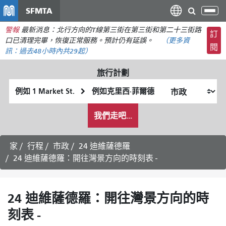
移
SFMTA
切
至
換
警報
最新消息：北行方向的T線第三街在第三街和第二十三街路
主
訂
導
口已清理完畢，恢復正常服務。預計仍有延誤。
（更多資
要
閱
航
訊：
過去48小時內
共29起）
內
容
旅行計劃
起
終
始
點
我
位
位
我們走吧...
希
置
置
望
的
家
行程
市政
24 迪維薩德羅
旅
24 迪維薩德羅：開往灣景方向的時刻表 -
行
方
式
24 迪維薩德羅：開往灣景方向的時
刻表 -