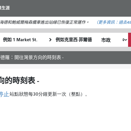
移
業生涯
至
主
海德和鮑威爾梅森纜車進出站線已恢復正常運作。
（更多資訊：
過去4
要
內
起
終
容
我
始
點
希
位
位
望
置
置
薩德羅：開往灣景方向的時刻表 -
的
旅
行
向的時刻表 -
方
式
停止
站點狀態每30分鐘更新一次（整點）。