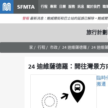
SFMTA
行程
專案
日曆
服務
訊息
關於我們
職
警報
最新消息：鮑威爾街和巴士站的延誤已解除。鮑威爾
旅行計劃
家
行程
市政
24 迪維薩德羅
24 迪維
24 迪維薩德羅：開往灣景方
臨時
搬遷