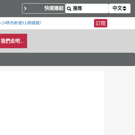
快速連結
中文
8小時內新增
33條線路）
訂閱
我們走吧...