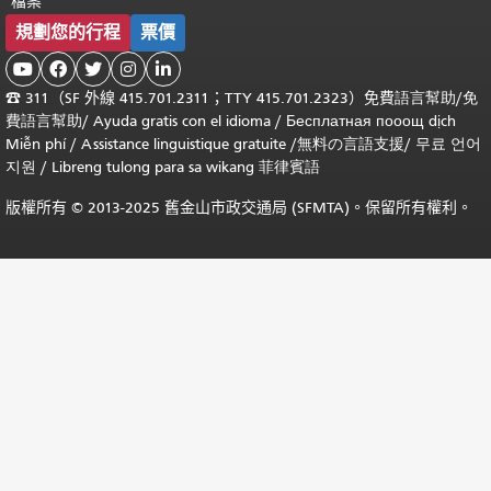
檔案
規劃您的行程
票價





☎
311（SF 外線 415.701.2311；TTY 415.701.2323）免費
語言幫助
/
免
費
語言幫助
/ Ayuda gratis con el idioma
/ Бесплатная
пооощ dịch
Miễn phí
/
Assistance linguistique gratuite
/
無料の言語支援
/
무료 언어
지원
/
Libreng tulong para sa wikang 菲律賓語
版權所有 © 2013-2025 舊金山市政交通局 (SFMTA)。保留所有權利。