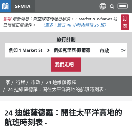
移
SFMTA
切
至
換
主
訂
警報
最新消息：架空線路問題已解決。 F Market & Wharves 站
導
要
已恢復正常運作。
（更多：
過去 48 小時內
新增 25 班）
閱
航
內
容
旅行計劃
起
終
始
點
我
位
位
我們走吧...
希
置
置
望
的
家
行程
市政
24 迪維薩德羅
旅
24 迪維薩德羅：開往太平洋高地的航班時刻表 -
行
方
式
24 迪維薩德羅：開往太平洋高地的
航班時刻表 -