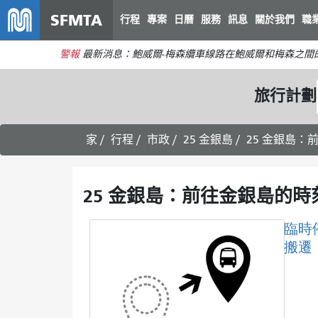
SFMTA
行程
專案
日曆
服務
訊息
關於我們
職
警報
最新消息：鮑威爾-梅森纜車線路在鮑威爾和梅森之間
旅行計劃
家
行程
市政
25 金銀島
25 金銀島：
25 金銀島：前往金銀島的時刻
臨時
搬遷