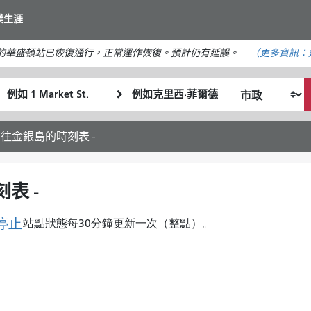
移
業生涯
至
主
的華盛頓站已恢復通行，正常運作恢復。預計仍有延誤。
（更多資訊：
要
內
起
終
容
我
始
點
希
位
位
望
置
置
前往金銀島的時刻表 -
的
旅
行
表 -
方
式
停止
站點狀態每30分鐘更新一次（整點）。