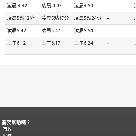
凌晨 4:42
凌晨 4:47
凌晨4:54
--
凌晨5點12分
凌晨5點17分
凌晨5點24分
--
凌晨5:42
凌晨5:47
凌晨5:54
--
上午6:12
上午6:17
上午6:24
--
需要幫助嗎？
頁面內容結束。
本頁剩餘內容在每一頁
都會重複顯示。
市政
返回主要內容頂部
。