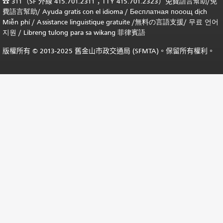
☎
311（SF 外線 415.701.2311；TTY 415.701.2323）免費
語言幫助
/
免
費
語言幫助
/ Ayuda gratis con el idioma
/ Бесплатная
пооощ dịch
Miễn phí
/
Assistance linguistique gratuite
/
無料の言語支援
/
무료 언어
지원
/
Libreng tulong para sa wikang 菲律賓語
版權所有 © 2013-2025 舊金山市政交通局 (SFMTA)。保留所有權利。