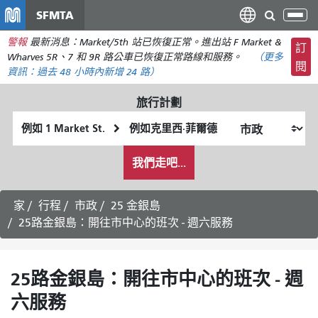
移
SFMTA
切
至
換
警報
最新消息：Market/5th 站已恢復正常。進出站 F Market &
主
訂
導
Wharves 5R、7 和 9R 路公車已恢復正常路線和服務。
（更多
要
閱
航
資訊：
過去 48 小時內
新增 24 路）
內
容
旅行計劃
起
終
始
點
我
位
位
我們走吧...
希
置
置
望
的
家
行程
市政
25 金銀島
旅
25路金銀島：開往市中心的班次 - 週六服務
行
方
式
25路金銀島：開往市中心的班次 - 週
六服務