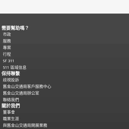
需要幫助嗎？
頁面內容結束。
本頁剩餘內容在每一頁
都會重複顯示。
市政
返回主要內容頂部
。
服務
專案
行程
SF 311
511 區域信息
保持聯繫
歧視投訴
舊金山交通局客戶服務中心
舊金山交通局辦公室
聯絡我們
關於我們
董事會
職業生涯
與舊金山交通局開展業務