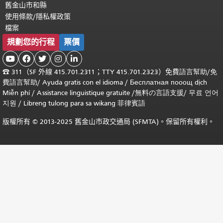
舊金山市和縣
使用條款/隱私權政策
檔案
規劃您的行程
票價





☎
311（SF 外線 415.701.2311；TTY 415.701.2323）免費
語言幫助
/
免
費
語言幫助
/ Ayuda gratis con el idioma
/ Бесплатная
пооощ dịch
Miễn phí
/
Assistance linguistique gratuite
/
無料の言語支援
/
무료 언어
지원
/
Libreng tulong para sa wikang 菲律賓語
版權所有 © 2013-2025 舊金山市政交通局 (SFMTA)。保留所有權利。