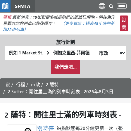
移
SFMTA
切
至
換
警報
最新消息：19街和霍洛威街附近的延誤已解除。開往海洋
主
訂
導
景觀方向的列車已恢復運作。
（更多資訊：
過去48小時內
新
要
閱
航
增22班列車）
內
容
旅行計劃
起
終
始
點
我
位
位
我們走吧...
希
置
置
望
的
家
行程
市政
2 薩特
旅
2 Sutter：開往里士滿的列車時刻表 - 2026年8月3日
行
方
式
2 薩特：開往里士滿的列車時刻表 -
臨時停
站點狀態每30分鐘更新一次（整