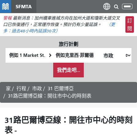
移
SFMTA
切
至
換
警報
最新消息：加州纜車進城方向在加州大道和瓊斯大道交叉
主
訂
導
口已恢復通行，正常運作恢復。預計仍有少量延誤。
（更
要
閱
航
多：
過去48小時內
延誤30次）
內
容
旅行計劃
起
終
始
點
我
位
位
我們走吧...
希
置
置
望
的
家
行程
市政
31 巴爾博亞
旅
31路巴爾博亞線：開往市中心的時刻表
行
方
式
31路巴爾博亞線：開往市中心的時刻
表 -