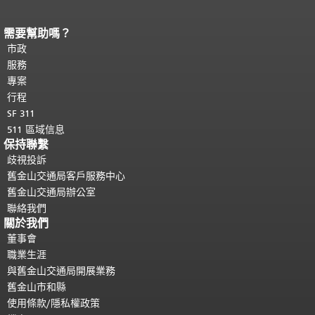
需要幫助嗎？
頁面內容結束。
本頁剩餘內容在每一頁
都會重複顯示。
市政
返回主要內容頂部
。
服務
專案
行程
SF 311
511 區域信息
保持聯繫
歧視投訴
舊金山交通局客戶服務中心
舊金山交通局辦公室
聯絡我們
關於我們
董事會
職業生涯
與舊金山交通局開展業務
舊金山市和縣
使用條款/隱私權政策