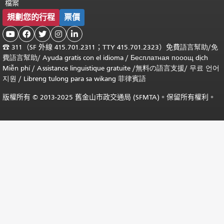
檔案
規劃您的行程
票價





☎
311（SF 外線 415.701.2311；TTY 415.701.2323）免費
語言幫助
/
免
費
語言幫助
/ Ayuda gratis con el idioma
/ Бесплатная
пооощ dịch
Miễn phí
/
Assistance linguistique gratuite
/
無料の語言支援
/
무료 언어
지원
/
Libreng tulong para sa wikang 菲律賓語
版權所有 © 2013-2025 舊金山市政交通局 (SFMTA)。保留所有權利。