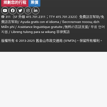
規劃您的行程
票價





☎
311（SF 外線 415.701.2311；TTY 415.701.2323）免費
語言幫助
/
免
費
語言幫助
/ Ayuda gratis con el idioma
/ Бесплатная
пооощ dịch
Miễn phí
/
Assistance linguistique gratuite
/
無料の言語支援
/
무료 언어
지원
/
Libreng tulong para sa wikang 菲律賓語
版權所有 © 2013-2025 舊金山市政交通局 (SFMTA)。保留所有權利。