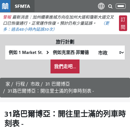
移
SFMTA
切
至
換
警報
最新消息：加州纜車進城方向在加州大道和瓊斯大道交叉
主
訂
導
口已恢復通行，正常運作恢復。預計仍有少量延誤。
（更
要
閱
航
多：
過去48小時內
延誤30次）
內
容
旅行計劃
起
終
始
點
我
位
位
我們走吧...
希
置
置
望
的
家
行程
市政
31 巴爾博亞
旅
31路巴爾博亞：開往里士滿的列車時刻表 -
行
方
式
31路巴爾博亞：開往里士滿的列車時
刻表 -