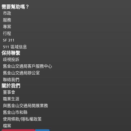
需要幫助嗎？
頁面內容結束。
本頁剩餘內容在每一頁
都會重複顯示。
市政
返回主要內容頂部
。
服務
專案
行程
SF 311
511 區域信息
保持聯繫
歧視投訴
舊金山交通局客戶服務中心
舊金山交通局辦公室
聯絡我們
關於我們
董事會
職業生涯
與舊金山交通局開展業務
舊金山市和縣
使用條款/隱私權政策
檔案