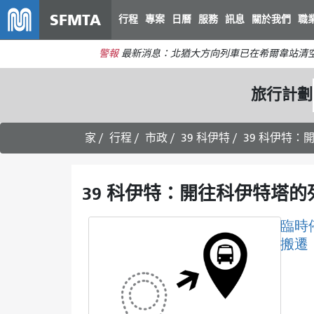
SFMTA
行程
專案
日曆
服務
訊息
關於我們
職
警報
最新消息：北猶大方向列車已在希爾韋站清
旅行計劃
家
行程
市政
39 科伊特
39 科伊特：
39 科伊特：開往科伊特塔的
臨時
搬遷