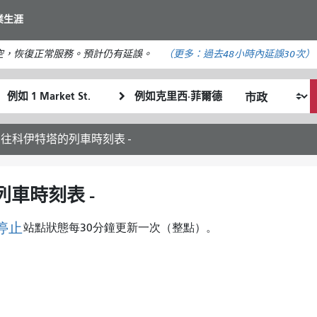
移
業生涯
至
主
空，恢復正常服務。預計仍有延誤。
（更多：
過去48小時內
延誤30次）
要
內
起
終
容
我
始
點
希
位
位
望
置
置
開往科伊特塔的列車時刻表 -
的
旅
行
列車時刻表 -
方
式
停止
站點狀態每30分鐘更新一次（整點）。