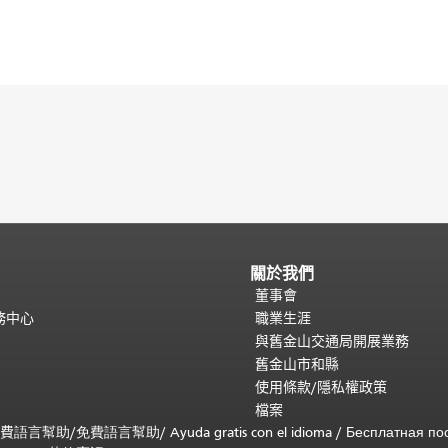
關於我們
董事會
務中心
職業生涯
與舊金山交通局開展業務
舊金山市和縣
使用條款/隱私權政策
檔案
免費
語言幫助
/
免費
語言幫助
/ Ayuda gratis con el idioma
/ Бесплатная
по