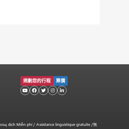
規劃您的行程
票價





оощ dịch Miễn phí
/
Assistance linguistique gratuite
/
無