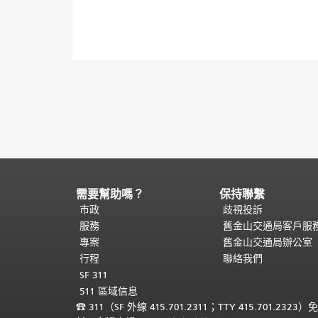
需要幫助嗎？
保持聯繫
頁
面
市政
歧視投訴
內
服務
舊金山交通局客戶服
容
專案
舊金山交通局辦公室
結
行程
聯絡我們
束。
本
SF 311
頁
511 區域信息
剩
☎
311（SF 外線 415.701.2311；TTY 415.701.2323）
餘