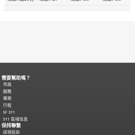
需要幫助嗎？
頁面內容結束。
本頁剩餘內容在每一頁
都會重複顯示。
市政
返回主要內容頂部
。
服務
專案
行程
SF 311
511 區域信息
保持聯繫
歧視投訴