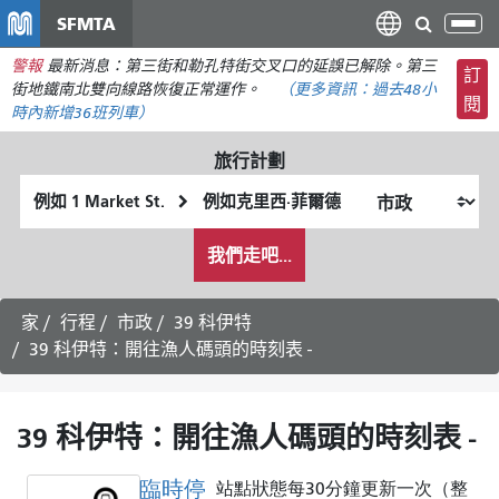
移
SFMTA
切
至
換
警報
最新消息：第三街和勒孔特街交叉口的延誤已解除。第三
主
訂
導
街地鐵南北雙向線路恢復正常運作。
（更多資訊：
過去48小
要
閱
航
時內
新增36班列車）
內
容
旅行計劃
起
終
始
點
我
位
位
我們走吧...
希
置
置
望
的
家
行程
市政
39 科伊特
旅
39 科伊特：開往漁人碼頭的時刻表 -
行
方
式
39 科伊特：開往漁人碼頭的時刻表 -
臨時停
站點狀態每30分鐘更新一次（整