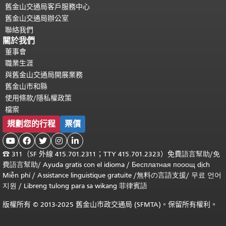
舊金山交通局客戶服務中心
舊金山交通局辦公室
聯絡我們
關於我們
董事會
職業生涯
與舊金山交通局開展業務
舊金山市和縣
使用條款/隱私權政策
檔案
規劃您的行程
票價





☎
311（SF 外線 415.701.2311；TTY 415.701.2323）免費
語言幫助
/
免
費
語言幫助
/ Ayuda gratis con el idioma
/ Бесплатная
пооощ dịch
Miễn phí
/
Assistance linguistique gratuite
/
無料の言語支援
/
무료 언어
지원
/
Libreng tulong para sa wikang 菲律賓語
版權所有 © 2013-2025 舊金山市政交通局 (SFMTA)。保留所有權利。