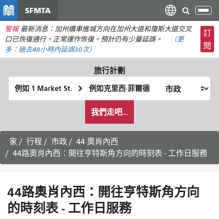
移
SFMTA
切
至
換
警報
最新消息：加州纜車進城方向在加州大道和瓊斯大道交叉
主
訂
導
口已恢復通行，正常運作恢復。預計仍有少量延誤。
（更
要
閱
航
多：
過去48小時內
延誤30次）
內
容
旅行計劃
起
終
始
點
我
位
位
我們走吧...
希
置
置
望
的
家
行程
市政
44 奧肖內西
旅
44路奧肖內西：開往亨特斯角方向的時刻表 - 工作日服務
行
方
式
44路奧肖內西：開往亨特斯角方向
的時刻表 - 工作日服務