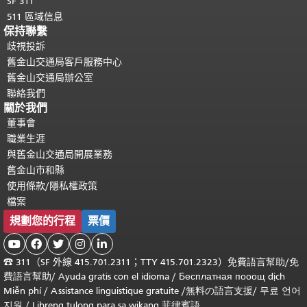
SF 311
511 區域信息
保持聯繫
歧視投訴
舊金山交通局客戶服務中心
舊金山交通局辦公室
聯絡我們
關於我們
董事會
職業生涯
與舊金山交通局開展業務
舊金山市和縣
使用條款/隱私權政策
檔案
規劃您的行程
票價





☎
311（SF 外線 415.701.2311；TTY 415.701.2323）免費
語言幫助
/
免
費
語言幫助
/ Ayuda gratis con el idioma
/ Бесплатная
пооощ dịch
Miễn phí
/
Assistance linguistique gratuite
/
無料の語言支援
/
무료 언어
지원
/
Libreng tulong para sa wikang 菲律賓語