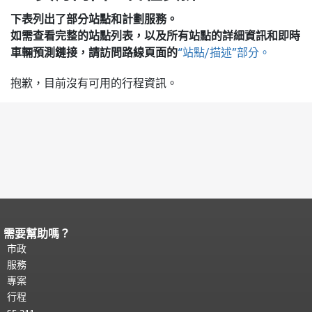
下表列出了部分站點和計劃服務。
如需查看完整的站點列表，以及所有站點的詳細資訊和即時
車輛預測鏈接，請訪問
路線頁面的
“站點/描述”部分。
抱歉，目前沒有可用的行程資訊。
需要幫助嗎？
頁面內容結束。
本頁剩餘內容在每一頁
都會重複顯示。
市政
返回主要內容頂部
。
服務
專案
行程