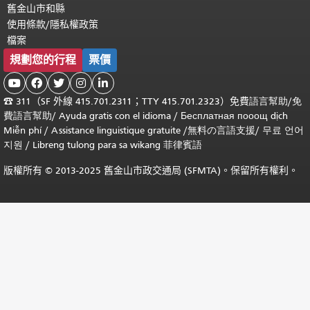
舊金山市和縣
使用條款/隱私權政策
檔案
規劃您的行程
票價





☎
311（SF 外線 415.701.2311；TTY 415.701.2323）免費
語言幫助
/
免
費
語言幫助
/ Ayuda gratis con el idioma
/ Бесплатная
пооощ dịch
Miễn phí
/
Assistance linguistique gratuite
/
無料の言語支援
/
무료 언어
지원
/
Libreng tulong para sa wikang 菲律賓語
版權所有 © 2013-2025 舊金山市政交通局 (SFMTA)。保留所有權利。