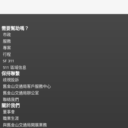
需要幫助嗎？
頁面內容結束。
本頁剩餘內容在每一頁
都會重複顯示。
市政
返回主要內容頂部
。
服務
專案
行程
SF 311
511 區域信息
保持聯繫
歧視投訴
舊金山交通局客戶服務中心
舊金山交通局辦公室
聯絡我們
關於我們
董事會
職業生涯
與舊金山交通局開展業務