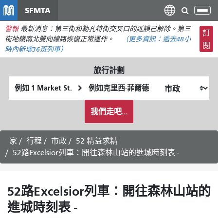
移
SFMTA
切
至
換
警報
最新消息：第三街和勒孔特街交叉口的延誤已解除。第三
主
訂
導
街地鐵南北雙向線路恢復正常運作。
（更多資訊：
過去48小
要
閱
航
時內
新增36班列車）
內
容
旅行計劃
起
終
始
點
我
位
位
我們走吧...
希
置
置
望
的
家
行程
市政
52 精益求精
旅
52路Excelsior列車：開往森林山站的進城時刻表 -
行
方
式
52路Excelsior列車：開往森林山站的
進城時刻表 -