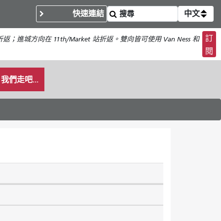
快速連結
中文
訂
折返；進城方向在 11th/Market 站折返。雙向皆可使用 Van Ness 和
閱
我們走吧...