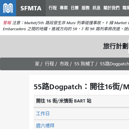
SFMTA
行程
專案
日曆
服務
訊息
關於我們
職
警報
注意：Market/5th 路段發生非 Muni 列車碰撞事故。 F 線 Mark
Embarcadero 之間的地鐵。進城方向的 5R、7 和 9R 路列車將改道，途經 5t
旅行計劃
家
行程
市政
55 狗補丁
55路Dogpat
55路Dogpatch：開往16街/M
開往 16 街/米慎街 BART 站
工作日
週六禮拜