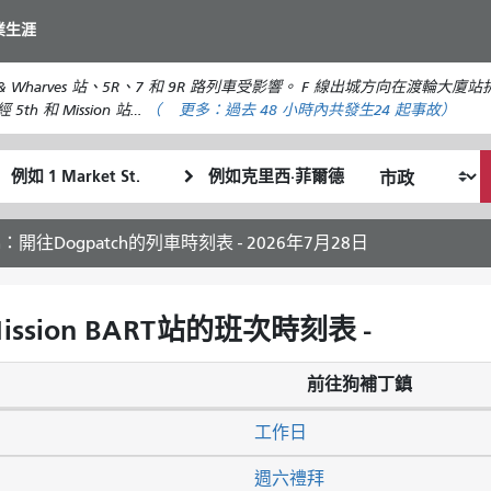
移
業生涯
至
主
et & Wharves 站、5R、7 和 9R 路列車受影響。 F 線出城方向在渡輪大廈站
要
h 和 Mission 站…
（
更多：
過去 48 小時內共發生
24 起事故）
內
容
起
終
我
始
點
希
位
位
望
置
置
ch：開往Dogpatch的列車時刻表 - 2026年7月28日
的
旅
行
ission BART站的班次時刻表 -
方
式
前往狗補丁鎮
工作日
週六禮拜