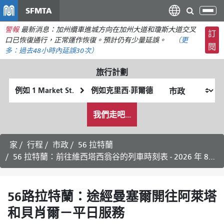
移
SFMTA
切
至
換
警報
最新消息：加州纜車進城方向在加州大道和瓊斯大道交叉
主
訂
導
口已恢復通行，正常運作恢復。預計仍有少量延誤。
（更
要
閱
航
多：
過去48小時內
延誤30次）
內
容
旅行計劃
起
終
始
點
我
位
位
我們走吧...
希
置
置
望
的
家
行程
市政
56 拉特蘭
旅
56 拉特蘭：前往維西塔西翁谷的列車時刻表 - 2026 年 8 月 17 日
行
方
式
56路拉特蘭：途經曼塞爾開往阿萊塔
和貝肖爾－平日服務