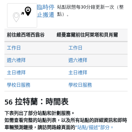
臨時停
站點狀態每30分鐘更新一次（整
止搬遷
點）。
前往維西塔西翁谷
經曼塞爾前往阿萊塔和貝肖爾
工作日
工作日
週六禮拜
週六禮拜
主日禮拜
主日禮拜
學校日服務
學校日服務
56 拉特蘭：時間表
下表列出了部分站點和計劃服務。
如需查看完整的站點列表，以及所有站點的詳細資訊和即時
車輛預測鏈接，請訪問
路線頁面的
“站點/描述”部分。