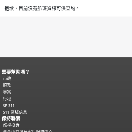
抱歉，目前沒有航班資訊可供查詢。
需要幫助嗎？
頁面內容結束。
本頁剩餘內容在每一頁
都會重複顯示。
市政
返回主要內容頂部
。
服務
專案
行程
SF 311
511 區域信息
保持聯繫
歧視投訴
舊金山交通局客戶服務中心