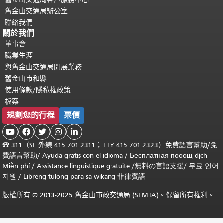
舊金山交通局辦公室
聯絡我們
關於我們
董事會
職業生涯
與舊金山交通局開展業務
舊金山市和縣
使用條款/隱私權政策
檔案
規劃您的行程
票價





☎
311（SF 外線 415.701.2311；TTY 415.701.2323）免費
語言幫助
/
免
費
語言幫助
/ Ayuda gratis con el idioma
/ Бесплатная
пооощ dịch
Miễn phí
/
Assistance linguistique gratuite
/
無料の言語支援
/
무료 언어
지원
/
Libreng tulong para sa wikang 菲律賓語
版權所有 © 2013-2025 舊金山市政交通局 (SFMTA)。保留所有權利。