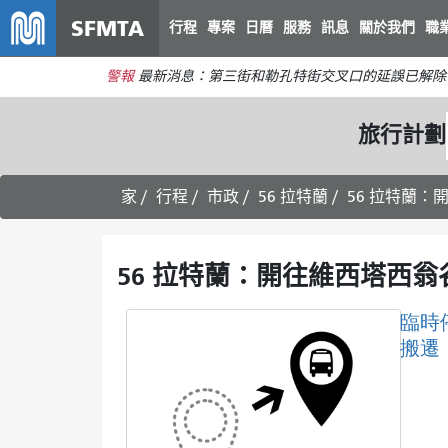
SFMTA
行程
專案
日曆
服務
訊息
關於我們
職
警報
最新消息：第三街和勒孔特街交叉口的延誤已解除
旅行計劃
家
行程
市政
56 拉特蘭
56 拉特蘭：
56 拉特蘭：開往維西塔西翁
臨時
搬遷