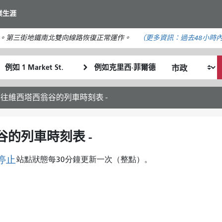
移
業生涯
至
主
。第三街地鐵南北雙向線路恢復正常運作。
（更多資訊：
過去48小時
要
內
起
終
容
我
始
點
希
位
位
望
置
置
開往維西塔西翁谷的列車時刻表 -
的
旅
行
谷的列車時刻表 -
方
式
停止
站點狀態每30分鐘更新一次（整點）。