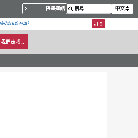
快速連結
中文
內
新增36班列車）
訂閱
我們走吧...