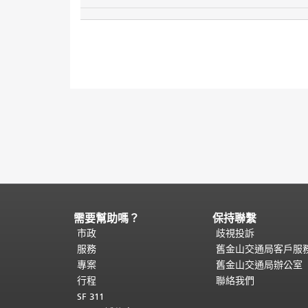
需要幫助嗎？
保持聯繫
頁
面
市政
歧視投訴
內
服務
舊金山交通局客戶服
容
專案
舊金山交通局辦公室
結
行程
聯絡我們
束。
本
SF 311
頁