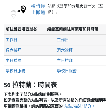
臨時停
站點狀態每30分鐘更新一次（整
止搬遷
點）。
前往維西塔西翁谷
經曼塞爾前往阿萊塔和貝肖爾
工作日
工作日
週六禮拜
週六禮拜
主日禮拜
主日禮拜
學校日服務
學校日服務
56 拉特蘭：時間表
下表列出了部分站點和計劃服務。
如需查看完整的站點列表，以及所有站點的詳細資訊和即時
車輛預測鏈接，請訪問
路線頁面的
“站點/描述”部分。