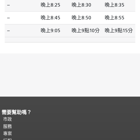
--
晚上8:25
晚上8:30
晚上8:35
--
晚上8:45
晚上8:50
晚上8:55
--
晚上9:05
晚上9點10分
晚上9點15分
需要幫助嗎？
頁面內容結束。
本頁剩餘內容在每一頁
都會重複顯示。
市政
返回主要內容頂部
。
服務
專案