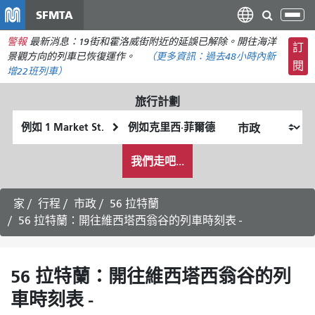
移
SFMTA
切
至
換
警報
最新消息：19街和霍洛威街附近的延誤已解除。開往海洋
主
訂
導
景觀方向的列車已恢復運作。
（更多資訊：
過去48小時內
新
要
閱
航
增22班列車）
內
容
旅行計劃
起
終
始
點
我
位
位
我們走吧...
希
置
置
望
的
家
行程
市政
56 拉特蘭
旅
56 拉特蘭：開往維西塔西翁谷的列車時刻表 -
行
方
式
56 拉特蘭：開往維西塔西翁谷的列
車時刻表 -