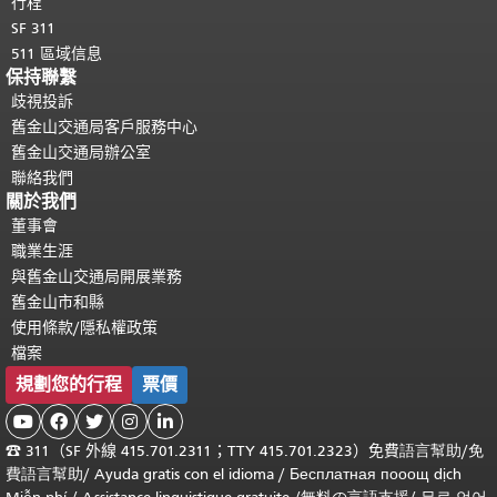
行程
SF 311
511 區域信息
保持聯繫
歧視投訴
舊金山交通局客戶服務中心
舊金山交通局辦公室
聯絡我們
關於我們
董事會
職業生涯
與舊金山交通局開展業務
舊金山市和縣
使用條款/隱私權政策
檔案
規劃您的行程
票價





☎
311（SF 外線 415.701.2311；TTY 415.701.2323）免費
語言幫助
/
免
費
語言幫助
/ Ayuda gratis con el idioma
/ Бесплатная
пооощ dịch