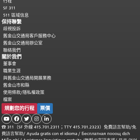
行程
SF 311
511 區域信息
保持聯繫
歧視投訴
舊金山交通局客戶服務中心
舊金山交通局辦公室
聯絡我們
關於我們
董事會
職業生涯
與舊金山交通局開展業務
舊金山市和縣
使用條款/隱私權政策
檔案
規劃您的行程
票價





☎
311（SF 外線 415.701.2311；TTY 415.701.2323）免費
語言幫助
/
免
費
語言幫助
/ Ayuda gratis con el idioma
/ Бесплатная
пооощ dịch