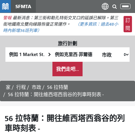
移
SFMTA
切
至
換
警報
最新消息：第三街和勒孔特街交叉口的延誤已解除。第三
主
訂
導
街地鐵南北雙向線路恢復正常運作。
（更多資訊：
過去48小
要
閱
航
時內
新增36班列車）
內
容
旅行計劃
起
終
始
點
我
位
位
我們走吧...
希
置
置
望
的
家
行程
市政
56 拉特蘭
旅
56 拉特蘭：開往維西塔西翁谷的列車時刻表 -
行
方
式
56 拉特蘭：開往維西塔西翁谷的列
車時刻表 -