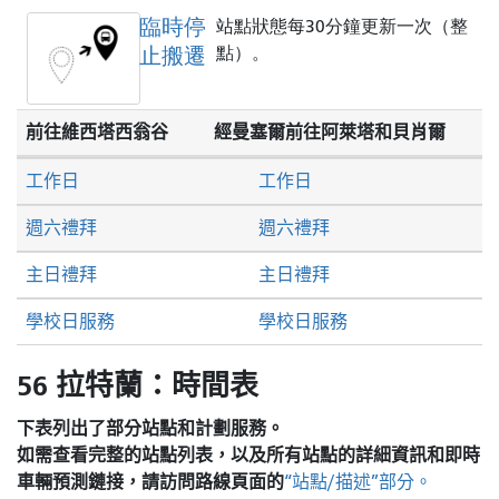
臨時停
站點狀態每30分鐘更新一次（整
止搬遷
點）。
前往維西塔西翁谷
經曼塞爾前往阿萊塔和貝肖爾
工作日
工作日
週六禮拜
週六禮拜
主日禮拜
主日禮拜
學校日服務
學校日服務
56 拉特蘭：時間表
下表列出了部分站點和計劃服務。
如需查看完整的站點列表，以及所有站點的詳細資訊和即時
車輛預測鏈接，請訪問
路線頁面的
“站點/描述”部分。