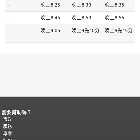
--
晚上8:25
晚上8:30
晚上8:35
--
晚上8:45
晚上8:50
晚上8:55
--
晚上9:05
晚上9點10分
晚上9點15分
需要幫助嗎？
頁面內容結束。
本頁剩餘內容在每一頁
都會重複顯示。
市政
返回主要內容頂部
。
服務
專案