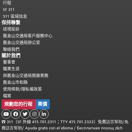
行程
SF 311
511 區域信息
保持聯繫
歧視投訴
舊金山交通局客戶服務中心
舊金山交通局辦公室
聯絡我們
關於我們
董事會
職業生涯
與舊金山交通局開展業務
舊金山市和縣
使用條款/隱私權政策
檔案
規劃您的行程
票價





☎
311（SF 外線 415.701.2311；TTY 415.701.2323）免費
語言幫助
/
免
費
語言幫助
/ Ayuda gratis con el idioma
/ Бесплатная
пооощ dịch