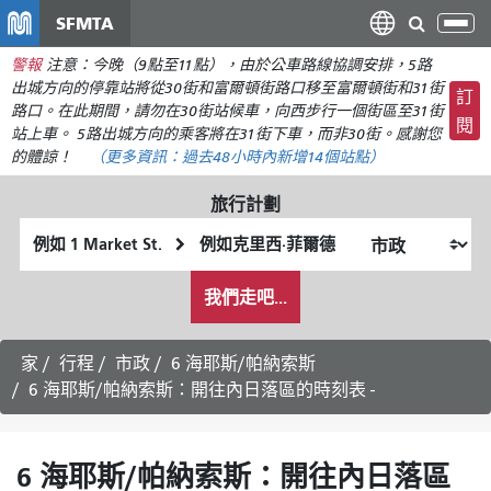
移
SFMTA
切
至
換
警報
注意：今晚（9點至11點），由於公車路線協調安排，5路
主
導
出城方向的停靠站將從30街和富爾頓街路口移至富爾頓街和31街
要
訂
航
路口。在此期間，請勿在30街站候車，向西步行一個街區至31街
內
閱
站上車。 5路出城方向的乘客將在31街下車，而非30街。感謝您
容
的體諒！
（更多資訊：
過去48小時內新增
14個站點）
旅行計劃
起
終
始
點
我
位
位
我們走吧...
希
置
置
望
的
家
行程
市政
6 海耶斯/帕納索斯
旅
6 海耶斯/帕納索斯：開往內日落區的時刻表 -
行
方
式
6 海耶斯/帕納索斯：開往內日落區