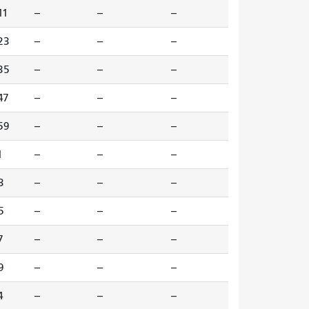
11
--
--
--
23
--
--
--
35
--
--
--
47
--
--
--
59
--
--
--
1
--
--
--
3
--
--
--
5
--
--
--
7
--
--
--
9
--
--
--
4
--
--
--