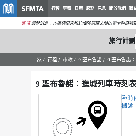
SFMTA
行程
專案
日曆
服務
訊息
關於我們
職
警報
最新消息：布羅德里克和迪維薩德羅之間的麥卡利斯特路
旅行計劃
家
行程
市政
9 聖布魯諾
9 聖布魯諾：
9 聖布魯諾：進城列車時刻表 
臨時
搬遷