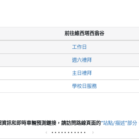
前往維西塔西翁谷
工作日
週六禮拜
主日禮拜
學校日服務
細資訊和即時車輛預測鏈接，請訪問
路線頁面的
“站點/描述”部分