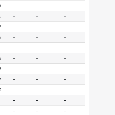
5
--
--
--
5
--
--
--
7
--
--
--
9
--
--
--
1
--
--
--
3
--
--
--
5
--
--
--
7
--
--
--
9
--
--
--
--
--
--
1
--
--
--