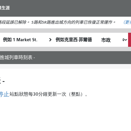
移
業生涯
至
主
段延誤已解除。 5路和5R路進出城方向的列車已恢復正常運作。
（更
要
內
起
終
容
我
始
點
希
位
位
望
置
置
進城列車時刻表 -
的
旅
行
-
方
式
停止
站點狀態每30分鐘更新一次（整點）。