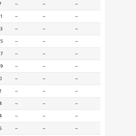
7
--
--
--
1
--
--
--
3
--
--
--
25
--
--
--
37
--
--
--
49
--
--
--
0
--
--
--
2
--
--
--
4
--
--
--
4
--
--
--
6
--
--
--