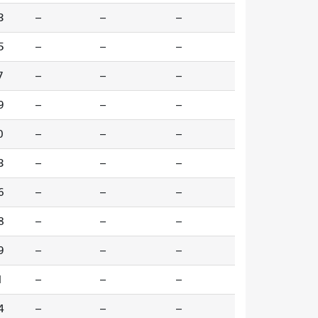
3
--
--
--
5
--
--
--
7
--
--
--
9
--
--
--
0
--
--
--
3
--
--
--
6
--
--
--
8
--
--
--
9
--
--
--
1
--
--
--
4
--
--
--