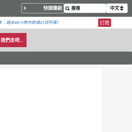
快速連結
中文
多：
過去48小時內新增
25班列車）
訂閱
我們走吧...