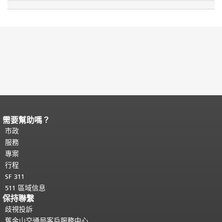
需要幫助嗎？
頁面內容結束。
本頁剩餘內容在每一頁
都會重複顯示。
市政
返回主要內容頂部
。
服務
專案
行程
SF 311
511 區域信息
保持聯繫
歧視投訴
舊金山交通局客戶服務中心