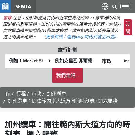
移
SFMTA
切
至
換
警報
注意：由於斯圖爾特街附近架空線路故障，F線市場街和碼
主
導
訂
頭街雙向列車延誤。出城方向的電車將在渡輪大樓折返，進城方
要
航
向的電車將在市場街/11街車站換乘。請在範內斯大道和海濱大
閱
內
道之間換乘地鐵。
（更多資訊：
過去48小時內共發生
23起）
容
旅行計劃
起
終
始
點
我
位
位
我們走吧...
希
置
置
望
的
家
行程
市政
加州纜車
旅
加州纜車：開往範內斯大道方向的時刻表 - 週六服務
行
方
式
加州纜車：開往範內斯大道方向的時
刻表 - 週六服務