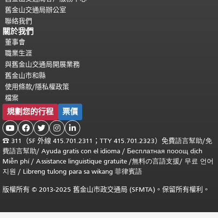
舊金山交通局辦公室
聯絡我們
關於我們
董事會
職業生涯
與舊金山交通局開展業務
舊金山市和縣
使用條款/隱私權政策
檔案
規劃您的行程
票價





☎
311（SF 外線 415.701.2311；TTY 415.701.2323）免費
語言幫助
/
免
費
語言幫助
/ Ayuda gratis con el idioma
/ Бесплатная
пооощ dịch
Miễn phí
/
Assistance linguistique gratuite
/
無料の言語支援
/
무료 언어
지원
/
Libreng tulong para sa wikang 菲律賓語
版權所有 © 2013-2025 舊金山市政交通局 (SFMTA)。保留所有權利。