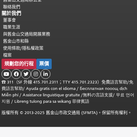
聯絡我們
關於我們
董事會
職業生涯
與舊金山交通局開展業務
舊金山市和縣
使用條款/隱私權政策
檔案
規劃您的行程
票價





☎
311（SF 外線 415.701.2311；TTY 415.701.2323）免費
語言幫助
/
免
費
語言幫助
/ Ayuda gratis con el idioma
/ Бесплатная
пооощ dịch
Miễn phí
/
Assistance linguistique gratuite
/
無料の言語支援
/
무료 언어
지원
/
Libreng tulong para sa wikang 菲律賓語
版權所有 © 2013-2025 舊金山市政交通局 (SFMTA)。保留所有權利。