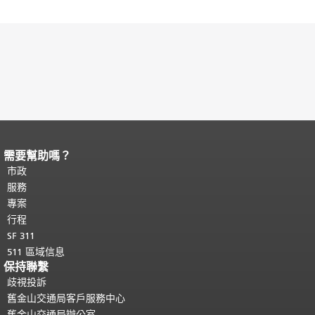
需要幫助嗎？
頁面內容結束。
本頁剩餘內容在每一頁
都會重複顯示。
市政
返回主要內容頂部
。
服務
專案
行程
SF 311
511 區域信息
保持聯繫
歧視投訴
舊金山交通局客戶服務中心
舊金山交通局辦公室