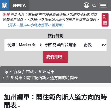
移
SFMTA
切
至
換
警報
最新消息：布羅德里克和迪維薩德羅之間的麥卡利斯特路
主
訂
導
段延誤已解除。 5路和5R路進出城方向的列車已恢復正常運作。
要
閱
航
（更多：
過去48小時內新增
25班列車）
內
容
旅行計劃
起
終
始
點
我
位
位
我們走吧...
希
置
置
望
的
家
行程
市政
加州纜車
旅
加州纜車：開往範內斯大道方向的時間表 -
行
方
式
加州纜車：開往範內斯大道方向的時
間表 -