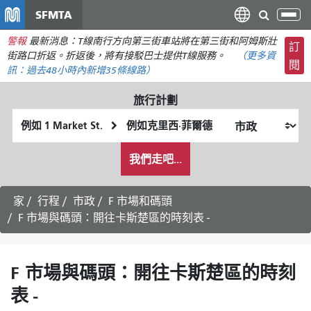
移
SFMTA
切
至
換
警報
最新消息：T線南行方向第三街車站將在第三街和阿姆斯壯
主
訂
導
街路口折返。折返後，將有接駁巴士提供T線服務。
（更多資
要
閱
航
訊：
過去48小時內
新增35條線路）
內
容
旅行計劃
起
終
始
點
我
位
位
我們走吧...
希
置
置
望
的
家
行程
市政
F 市場和碼頭
旅
F 市場與碼頭：開往卡斯楚區的時刻表 -
行
方
式
F 市場與碼頭：開往卡斯楚區的時刻
表 -