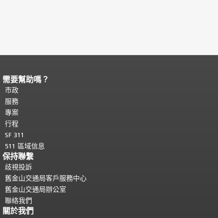
需要幫助嗎？
頁面內容結束。
本頁剩餘內容在每一頁
都會重複顯示。
市政
返回主要內容頂部
。
服務
專案
行程
SF 311
511 區域信息
保持聯繫
歧視投訴
舊金山交通局客戶服務中心
舊金山交通局辦公室
聯絡我們
關於我們