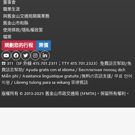
董事會
職業生涯
與舊金山交通局開展業務
舊金山市和縣
使用條款/隱私權政策
檔案
規劃您的行程
票價





☎
311（SF 外線 415.701.2311；TTY 415.701.2323）免費
語言幫助
/
免
費
語言幫助
/ Ayuda gratis con el idioma
/ Бесплатная
пооощ dịch
Miễn phí
/
Assistance linguistique gratuite
/
無料の言語支援
/
무료 언어
지원
/
Libreng tulong para sa wikang 菲律賓語
版權所有 © 2013-2025 舊金山市政交通局 (SFMTA)。保留所有權利。