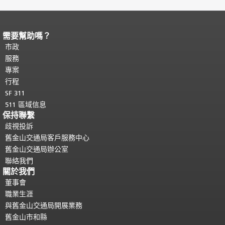
需要幫助嗎？
頁面內容結束。
本頁剩餘內容在每一頁
都會重複顯示。
市政
返回主要內容頂部
。
服務
專案
行程
SF 311
511 區域信息
保持聯繫
歧視投訴
舊金山交通局客戶服務中心
舊金山交通局辦公室
聯絡我們
關於我們
董事會
職業生涯
與舊金山交通局開展業務
舊金山市和縣