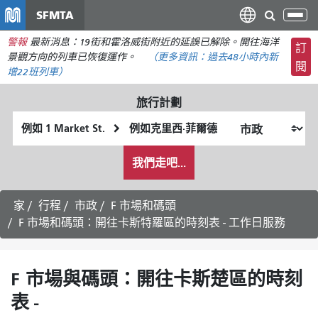
移
SFMTA
切
至
換
警報
最新消息：19街和霍洛威街附近的延誤已解除。開往海洋
主
訂
導
景觀方向的列車已恢復運作。
（更多資訊：
過去48小時內
新
要
閱
航
增22班列車）
內
容
旅行計劃
起
終
始
點
我
位
位
我們走吧...
希
置
置
望
的
家
行程
市政
F 市場和碼頭
旅
F 市場和碼頭：開往卡斯特羅區的時刻表 - 工作日服務
行
方
式
F 市場與碼頭：開往卡斯楚區的時刻
表 -