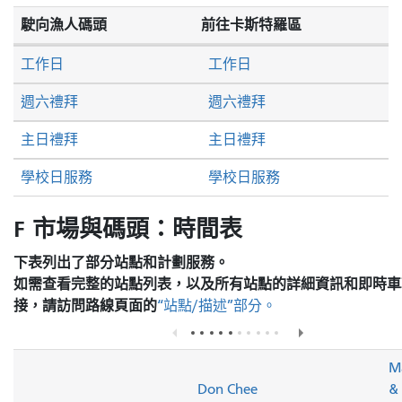
駛向漁人碼頭
前往卡斯特羅區
工作日
工作日
週六禮拜
週六禮拜
主日禮拜
主日禮拜
學校日服務
學校日服務
F 市場與碼頭：時間表
下表列出了部分站點和計劃服務。
如需查看完整的站點列表，以及所有站點的詳細資訊和即時車
接，請訪問
路線頁面的
“站點/描述”部分。
Ma
Don Chee
&