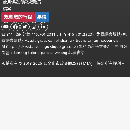
使用條款/隱私權政策
檔案
規劃您的行程
票價





☎
311（SF 外線 415.701.2311；TTY 415.701.2323）免費
語言幫助
/
免
費
語言幫助
/ Ayuda gratis con el idioma
/ Бесплатная
пооощ dịch
Miễn phí
/
Assistance linguistique gratuite
/
無料の言語支援
/
무료 언어
지원
/
Libreng tulong para sa wikang 菲律賓語
版權所有 © 2013-2025 舊金山市政交通局 (SFMTA)。保留所有權利。