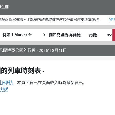
移
業生涯
至
主
段延誤已解除。 5路和5R路進出城方向的列車已恢復正常運作。
（更
要
內
起
終
容
我
始
點
希
位
位
望
置
置
前往巴爾博亞公園的行程 - 2026年8月11日
的
旅
行
園的列車時刻表 -
方
式
山輕軌
本頁面資訊在頁面載入時為最新資訊。
狀態