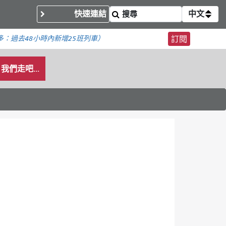
快速連結
中文
多：
過去48小時內新增
25班列車）
訂閱
我們走吧...