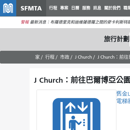
SFMTA
行程
專案
日曆
服務
訊息
關於我們
職
警報
最新消息：布羅德里克和迪維薩德羅之間的麥卡利斯特路
旅行計劃
家
行程
市政
J Church
J Church：
J Church：前往巴爾博亞公
舊金
電梯