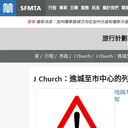
SFMTA
行程
專案
日曆
服務
訊息
關於我們
職
警報
最新消息：加州纜車進城方向在加州大道和瓊斯大
旅行計劃
家
行程
市政
J Church
J Church：
J Church：進城至市中心的
地鐵
幫