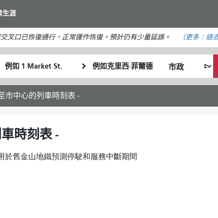
移
業生涯
至
主
道交叉口已恢復通行，正常運作恢復。預計仍有少量延誤。
（更多：
過去
要
內
起
終
容
我
始
點
希
位
位
望
置
置
進城至市中心的列車時刻表 -
的
旅
行
列車時刻表 -
方
式
用於舊金山地鐵預測停駛和服務中斷期間