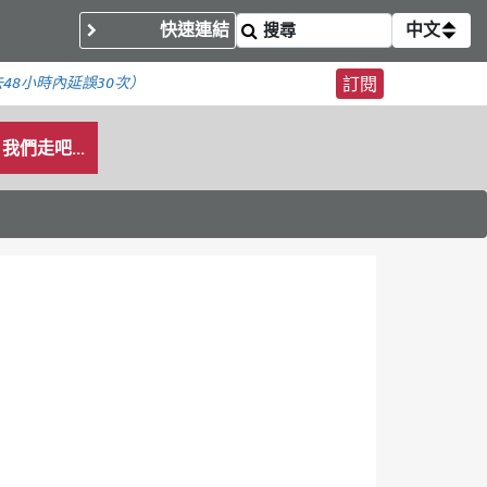
快速連結
中文
48小時內
延誤30次）
訂閱
我們走吧...