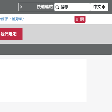
快速連結
中文
內
新增36班列車）
訂閱
我們走吧...