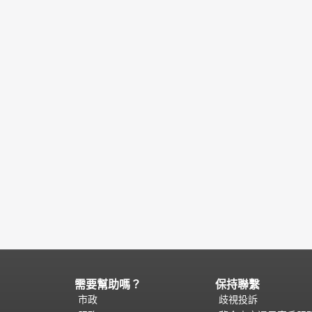
需要幫助嗎？
保持聯繫
頁
面
市政
歧視投訴