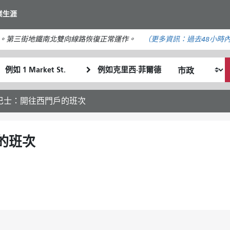
移
業生涯
至
主
。第三街地鐵南北雙向線路恢復正常運作。
（更多資訊：
過去48小時
要
內
起
終
容
我
始
點
希
位
位
望
置
置
val 巴士：開往西門戶的班次
的
旅
行
戶的班次
方
式