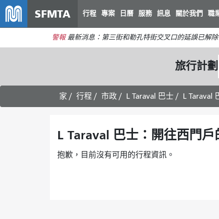
SFMTA
行程
專案
日曆
服務
訊息
關於我們
職
警報
最新消息：第三街和勒孔特街交叉口的延誤已解除
旅行計劃
家
行程
市政
L Taraval 巴士
L Tara
L Taraval 巴士：開往西門
抱歉，目前沒有可用的行程資訊。