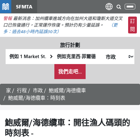
移
SFMTA
切
至
換
警報
最新消息：加州纜車進城方向在加州大道和瓊斯大道交叉
主
訂
導
口已恢復通行，正常運作恢復。預計仍有少量延誤。
（更
要
閱
航
多：
過去48小時內
延誤30次）
內
容
旅行計劃
起
終
始
點
我
位
位
我們走吧...
希
置
置
望
的
家
行程
市政
鮑威爾/海德纜車
旅
鮑威爾/海德纜車：時刻表
行
方
式
鮑威爾/海德纜車：開往漁人碼頭的
時刻表 -