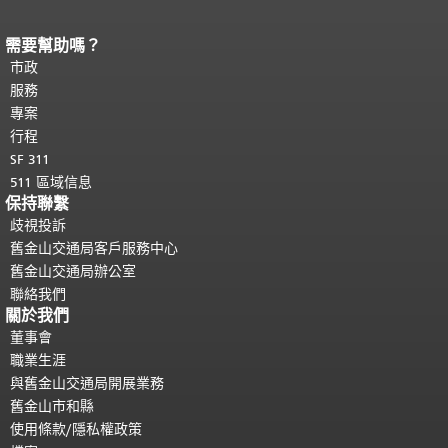
需要幫助嗎？
頁面內容結束。
本頁剩餘內容在每一頁
都會重複顯示。
市政
返回主要內容頂部
。
服務
專案
行程
SF 311
511 區域信息
保持聯繫
歧視投訴
舊金山交通局客戶服務中心
舊金山交通局辦公室
聯絡我們
關於我們
董事會
職業生涯
與舊金山交通局開展業務
舊金山市和縣
使用條款/隱私權政策