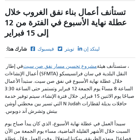
تستأنف أعمال بناء نفق الغروب خلال
عطلة نهاية الأسبوع في الفترة من 12
إلى 15 فبراير
شارك هذا:
لينكد إن
تويتر
فيسبوك
، ستستأنف هيئة
مشروع تحسين مسار نفق صن سيت
في إطار
النقل البلدية في سان فرانسيسكو (SFMTA) أعمال الإنشاءات
خلال عطلة نهاية الأسبوع في نفق صن سيت. ستبدأ الأعمال
الساعة 8 مساءً يوم الجمعة 12 فبراير وتستمر حتى الساعة 3:30
صباحًا يوم الاثنين 15 فبراير. خلال فترة الإنشاء، سيتم توفير خدمة
حافلات بديلة لقطارات N Judah التي تسير بين محطتي أوشن
بيتش وتشرش آند دوبوس.
سيبدأ العمل في عطلة نهاية الأسبوع، الذي كان يبدأ صباح يوم
السبت خلال الأشهر القليلة الماضية، مساء يوم الجمعة من الآن
فصاعدًا. وبهذه الطريقة، يمكننا استغلال وقت العمل خلال عطلة