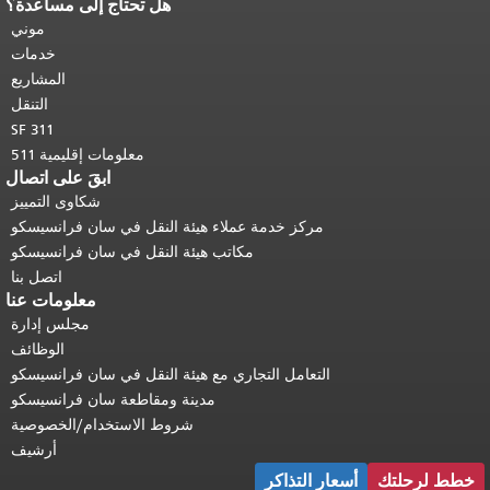
هل تحتاج إلى مساعدة؟
نهاية محتوى الصفحة.
يتكرر باقي محتوى
هذه الصفحة في كل صفحة.
العودة إلى
موني
أعلى المحتوى الرئيسي
.
خدمات
المشاريع
التنقل
SF 311
معلومات إقليمية 511
ابقَ على اتصال
شكاوى التمييز
مركز خدمة عملاء هيئة النقل في سان فرانسيسكو
مكاتب هيئة النقل في سان فرانسيسكو
اتصل بنا
معلومات عنا
مجلس إدارة
الوظائف
التعامل التجاري مع هيئة النقل في سان فرانسيسكو
مدينة ومقاطعة سان فرانسيسكو
شروط الاستخدام/الخصوصية
أرشيف
خطط لرحلتك
أسعار التذاكر