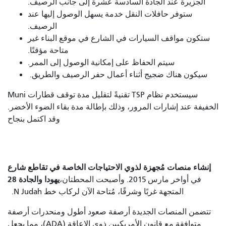
الجزيرة عند الجادة السادسة عشرة إلى جانب الرصيف.
ستوفر حافلات النقل خدمة يسهل الوصول إليها عند
الرصيف.
ستكون مواقف السيارات في الشارع في موقع البناء غير
متاحة مؤقتًا.
سيتم الحفاظ على إمكانية الوصول إلى الممر.
سيكون هناك ضجيج أثناء أعمال حفر الرصيف والطريق.
سيستخدم نظام TSP تقنيةً لتقليل مدة توقف قطارات Muni
الخفيفة عند إشارات المرور، وذلك بإطالة مدة بقاء الضوء الأخضر.
وقد اكتمل بنجاح
إنشاء منصات مُجهزة لذوي الاحتياجات الخاصة في تقاطع شارع
يهودا والجادة 28
في أواخر مارس 2015. وأصبحت المحطتان،
المتجهة غربًا وشرقًا، مُتاحة الآن لركاب خط N Judah.
تتضمن المنصات الجديدة أرصفة صعود أطول ومنحدرات أرصفة
متوافقة مع قانون الأمريكيين ذوي الإعاقة (ADA)، مما يجعل