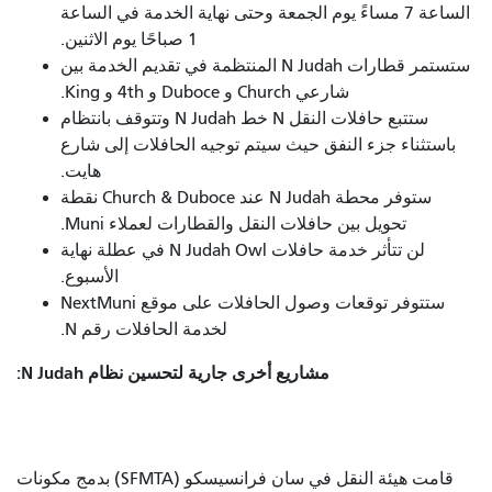
الساعة 7 مساءً يوم الجمعة وحتى نهاية الخدمة في الساعة
1 صباحًا يوم الاثنين.
ستستمر قطارات N Judah المنتظمة في تقديم الخدمة بين
شارعي Church و Duboce و 4th و King.
ستتبع حافلات النقل N خط N Judah وتتوقف بانتظام
باستثناء جزء النفق حيث سيتم توجيه الحافلات إلى شارع
هايت.
ستوفر محطة N Judah عند Church & Duboce نقطة
تحويل بين حافلات النقل والقطارات لعملاء Muni.
لن تتأثر خدمة حافلات N Judah Owl في عطلة نهاية
الأسبوع.
ستتوفر توقعات وصول الحافلات على موقع NextMuni
لخدمة الحافلات رقم N.
مشاريع أخرى جارية لتحسين نظام N Judah:
قامت هيئة النقل في سان فرانسيسكو (SFMTA) بدمج مكونات