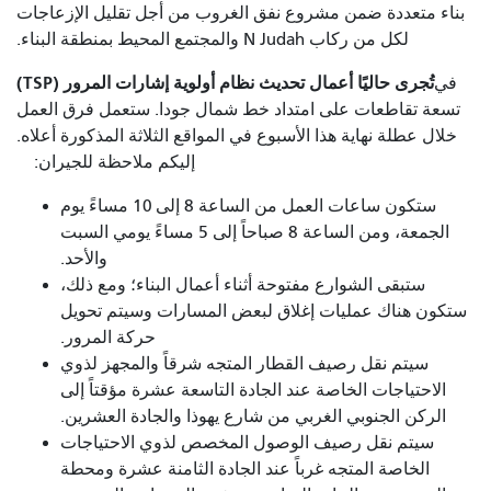
بناء متعددة ضمن مشروع نفق الغروب من أجل تقليل الإزعاجات
لكل من ركاب N Judah والمجتمع المحيط بمنطقة البناء.
تُجرى حاليًا أعمال تحديث نظام أولوية إشارات المرور (TSP)
في
تسعة تقاطعات على امتداد خط شمال جودا. ستعمل فرق العمل
خلال عطلة نهاية هذا الأسبوع في المواقع الثلاثة المذكورة أعلاه.
إليكم ملاحظة للجيران:
ستكون ساعات العمل من الساعة 8 إلى 10 مساءً يوم
الجمعة، ومن الساعة 8 صباحاً إلى 5 مساءً يومي السبت
والأحد.
ستبقى الشوارع مفتوحة أثناء أعمال البناء؛ ومع ذلك،
ستكون هناك عمليات إغلاق لبعض المسارات وسيتم تحويل
حركة المرور.
سيتم نقل رصيف القطار المتجه شرقاً والمجهز لذوي
الاحتياجات الخاصة عند الجادة التاسعة عشرة مؤقتاً إلى
الركن الجنوبي الغربي من شارع يهوذا والجادة العشرين.
سيتم نقل رصيف الوصول المخصص لذوي الاحتياجات
الخاصة المتجه غرباً عند الجادة الثامنة عشرة ومحطة