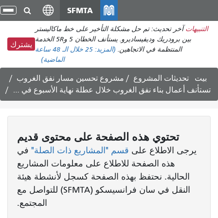
انتقل
SFMTA
تبد
إلى
الت
التنبيهات
آخر تحديث: تم حل مشكلة التأخير على خط ماكاليستر
المحتوى
بين برودريك وديفيساديرو. يستأنف الخطان 5 و5R الخدمة
الرئيسي
يشترك
المنتظمة في الاتجاهين.
(المزيد:
25
خلال الـ 48 ساعة
الماضية)
بيت
تحديثات المشروع
مشروع تحسين مسار نفق الغروب
تستأنف أعمال بناء نفق الغروب خلال عطلة نهاية الأسبوع في الفترة من 12 إلى 15 فبراير
تحتوي هذه الصفحة على محتوى قديم
يرجى الاطلاع على
قسم "المشاريع ذات الصلة"
في
هذه الصفحة للاطلاع على معلومات المشاريع
الحالية. نحتفظ بهذه الصفحة كسجل لأنشطة هيئة
النقل في سان فرانسيسكو (SFMTA) للتواصل مع
المجتمع.