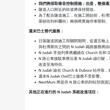
我們將採取噪音控制措施；但是，整個週
隧道入口附近的街道將保持開放。
為了配合隧道施工，在施工開始前，杜博
萊頓街到科爾街）兩側將實施停車限制。
週末巴士替代服務：
日落隧道因施工而關閉期間，從週五晚上 
與杜博斯街之間的 N Judah 鐵路服務
N Judah 常規列車將繼續在 Church 街和
N 路公車接駁車將沿著 N Judah 
改道至海特街。
N Judah 線在 Church & Duboc
週末N Judah Owl巴士服務不受影響。
NextMuni 將提供 N 路公車的到站預測
其他正在進行的 N Judah 系統改進項目：