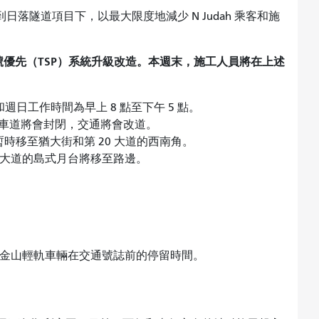
到日落隧道項目下，以最大限度地減少 N Judah 乘客和施
號優先（TSP）系統升級改造。本週末，施工人員將在上述
：
和週日工作時間為早上 8 點至下午 5 點。
車道將會封閉，交通將會改道。
暫時移至猶大街和第 20 大道的西南角。
6 大道的島式月台將移至路邊。
舊金山輕軌車輛在交通號誌前的停留時間。