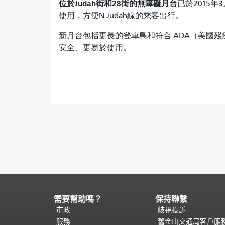
位於Judah街和28街的無障礙月台
已於2015
使用，方便N Judah線的乘客出行。
新月台包括更長的登車島和符合 ADA（美國
安全、更易於使用。
需要幫助嗎？
保持聯繫
頁
面
市政
歧視投訴
內
服務
舊金山交通局客戶服