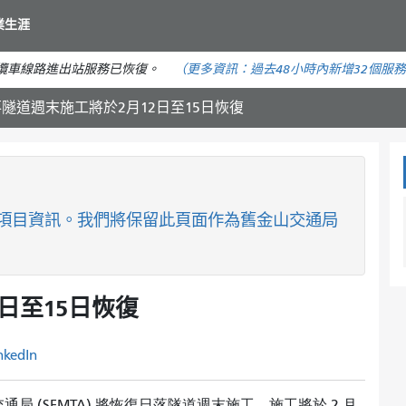
移
業生涯
至
主
纜車線路進出站服務已恢復。
（更多資訊：
過去48小時內
新增32個服
要
內
隧道週末施工將於2月12日至15日恢復
容
項目資訊。我們將保留此頁面作為舊金山交通局
日至15日恢復
nkedIn
通局 (SFMTA) 將恢復日落隧道週末施工。施工將於 2 月