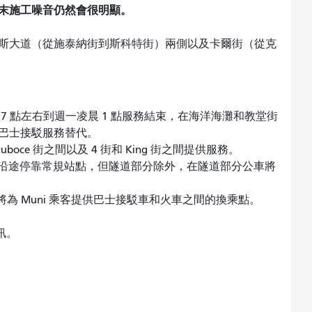
末施工噪音仍然會很明顯。
斯大道（從施泰納街到斯科特街）兩側以及卡爾街（從克
7 點左右到週一凌晨 1 點服務結束，在海洋海灘和教堂街
將由巴士接駁服務替代。
 Duboce 街之間以及 4 街和 King 街之間提供服務。
線行駛，沿途停靠常規站點，但隧道部分除外，在隧道部分公車將
e 站停靠，將為 Muni 乘客提供巴士接駁車和火車之間的換乘點。
資訊。