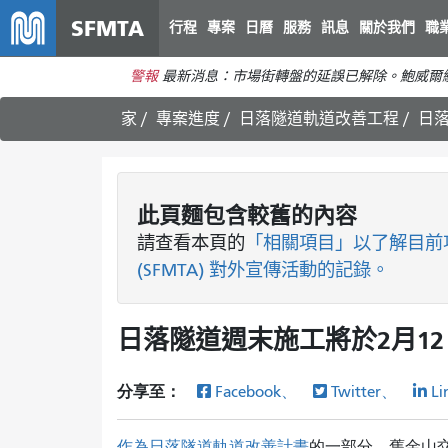
SFMTA
行程
專案
日曆
服務
訊息
關於我們
職
警報
最新消息：市場街轉盤的延誤已解除。鮑威爾
家
專案進度
日落隧道軌道改善工程
日落
此頁麵包含較舊的內容
請查看
本頁的
「相關項目」以了解目前
(SFMTA) 對外宣傳活動的記錄。
日落隧道週末施工將於2月12
分享至：
Facebook、
Twitter、
Li
作為日落隧道軌道改善計畫
的一部分
，舊金山交