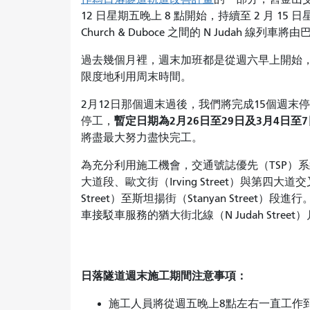
12 日星期五晚上 8 點開始，持續至 2 月 15 日星
Church & Duboce 之間的 N Judah 線列
過去幾個月裡，週末加班都是從週六早上開始
限度地利用周末時間。
2月12日那個週末過後，我們將完成15個週末停
暫定日期為2月26日至29日及3月4日至
停工，
將盡最大努力盡快完工。
為充分利用施工機會，交通號誌優先（TSP）系統升級
大道段、歐文街（Irving Street）與第四大道交叉
Street）至斯坦揚街（Stanyan Stre
車接駁車服務的猶大街北線（N Judah Stre
日落隧道週末施工期間注意事項：
施工人員將從週五晚上8點左右一直工作到