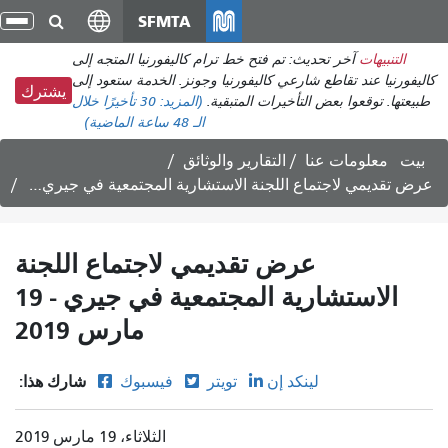
انتقل
SFMTA
تبد
إلى
الت
التنبيهات
آخر تحديث: تم فتح خط ترام كاليفورنيا المتجه إلى
المحتوى
كاليفورنيا عند تقاطع شارعي كاليفورنيا وجونز. الخدمة ستعود إلى
الرئيسي
يشترك
طبيعتها. توقعوا بعض التأخيرات المتبقية.
(المزيد:
30 تأخيرًا
خلال
الـ 48 ساعة الماضية)
بيت
معلومات عنا
التقارير والوثائق
عرض تقديمي لاجتماع اللجنة الاستشارية المجتمعية في جيري - 19 مارس 2019
عرض تقديمي لاجتماع اللجنة
الاستشارية المجتمعية في جيري - 19
مارس 2019
شارك هذا:
لينكد إن
تويتر
فيسبوك
الثلاثاء، 19 مارس 2019