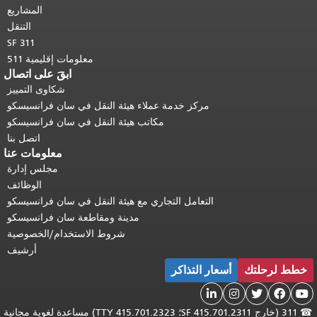
المشاريع
التنقل
SF 311
معلومات إقليمية 511
ابقَ على اتصال
شكاوى التمييز
مركز خدمة عملاء هيئة النقل في سان فرانسيسكو
مكاتب هيئة النقل في سان فرانسيسكو
اتصل بنا
معلومات عنا
مجلس إدارة
الوظائف
التعامل التجاري مع هيئة النقل في سان فرانسيسكو
مدينة ومقاطعة سان فرانسيسكو
شروط الاستخدام/الخصوصية
أرشيف
خطط لرحلتك
أسعار التذاكر





☎
311 (خارج SF 415.701.2311؛ TTY 415.701.2323) مساعدة لغوية مجانية