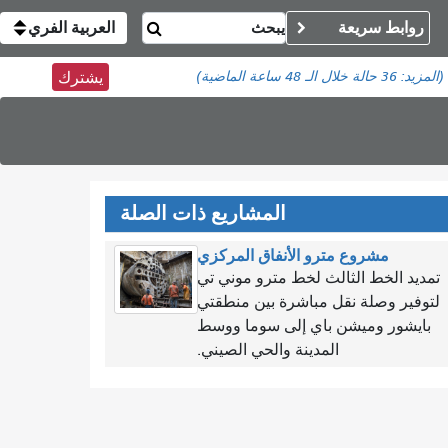
روابط سريعة
العربية الفري
(المزيد:
36 حالة
خلال الـ 48 ساعة الماضية)
يشترك
المشاريع ذات الصلة
مشروع مترو الأنفاق المركزي
تمديد الخط الثالث لخط مترو موني تي
لتوفير وصلة نقل مباشرة بين منطقتي
بايشور وميشن باي إلى سوما ووسط
المدينة والحي الصيني.