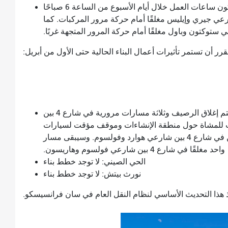
ميدان الاتحاد: ابتداءً من يوم الاثنين 25 مارس، ستكون ساعات العمل خلال أيام الأسبوع من الساعة 6 صباحًا
ن شارعي جيري وإيليس مغلقًا أمام حركة مرور المركبات. كما
توكتون وباول مغلقًا أمام حركة المرور المتجهة غربًا.
رر أن تستمر تأثيرات أعمال البناء الحالية حتى الأول من أبريل:
شمال سوما (من ماركت إلى هاريسون): سيتم إغلاق الرصيف وثلاثة مسارات مرورية في شارع 4 بين
للمشاة حول منطقة الإنشاءات وموقف مؤقت لسيارات
الأجرة بجوار ممر المشاة. سيبقى مساران مغلقين في شارع 4 بين شارعي هوارد وفولسوم. وسيبقى مسار
واحد مغلقًا في شارع 4 بين شارعي فولسوم وهاريسون.
الحي الصيني: لا توجد خطط بناء
نورث بيتش: لا توجد خطط بناء
فيذ هذا التحديث الأساسي لنظام النقل العام في سان فرانسيسكو.