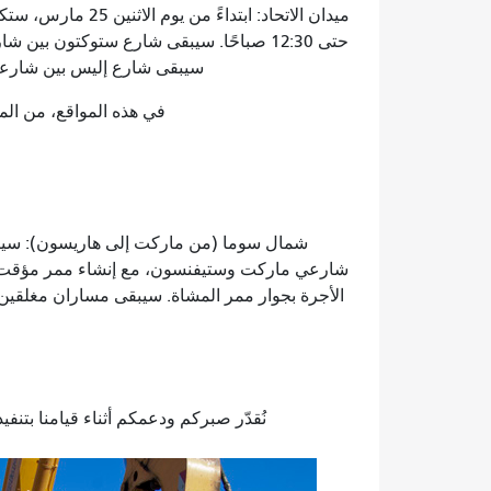
حتى 12:30 صباحًا. سيبقى شارع ستوكتون بي
سيبقى شارع إليس بين شارعي س
في هذه المواقع، من المق
شارعي ماركت وستيفنسون، مع إنشاء ممر مؤقت 
نُقدّر صبركم ودعمكم أثناء قيامنا بتن