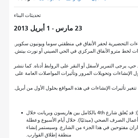
تحديثات البناء
23 مارس - 1 أبريل 2013
اءات التحضيرية لحفر الأنفاق في منطقتي سوما ويونيون سكوير.
ءات لخط مترو الأنفاق المركزي في الحي الصيني أو نورث بيتش.
ي، يرجى التمرير لأسفل أو النقر على الروابط أدناه. كما ننشر
 الإنشاءات وتحويلات المرور وتأثيرات المواصلات العامة على
تتغير تأثيرات الإنشاءات في هذه المواقع بحلول الأول من أبريل.
منطقة سوما الجنوبية (من هاريسون إلى كينغ/بيري): قد يُغلق شارع 4th بالكامل بين هاريسون وبريانت خلال
ن 30 إلى 31 مارس لإجراء أعمال الصرف الصحي (مبدئيًا). خلال أيام الأسبوع وعطلة
24 مارس، سيبقى مساران مفتوحين في هذا الجزء من الشارع. وسيستمر إنشاء
منطقة إطلاق القوارب.