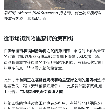
第四街（Market 街和 Stevenson 街之間）現已設立臨時計
程車候客點。
北 SoMa 區
從市場街到哈里森街的第四街
霍華德街和福爾瑟姆街之間的第四街
在
，承包商正在為未來
的耶爾巴布埃納/莫斯康車站建造地下牆體，稱為擋土牆。
這些牆體將在該街區的兩個點橫跨第四街。有關該地點施工
的更多信息，請查看此部落格文章。
福爾瑟姆街和哈里森街之間的第四街
此外，承包商正在
進行
地基改良工程（安裝補償灌漿管） 。更多資訊請參閱此施
市場街和史蒂文森街之間
工公告。
的第四街的地基改良工程
也在進行中。有關該地點即將進行