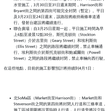
水管施工，3月30日至31日週末期間，Harrison街和
Bryant街之間的第四街可能完全封閉（暫定）。平日
及3月23日至24日週末，該路段將維持兩條車道通
行。發射台建設將繼續進行。
聯合廣場：自3月25日星期一起，平日施工時間為早
上6點至凌晨12點30分。斯托克頓街（Stockton
Street）介於吉里街（Geary Street）和埃利斯街
（Ellis Street）之間的路段將繼續封閉，禁止車輛通
行。埃利斯街介於斯托克頓街和鮑威爾街（Powell
Street）之間的路段將繼續封閉，禁止車輛向西行駛。
在這些地點，目前的施工影響預計將持續到4月1日：
北SoMa區（Market街至Harrison街）：Market街和
Stevenson街之​​間的第四街將封閉人行道和三條車道，
施工區域周圍將設置臨時人行道，人行道旁將設立臨