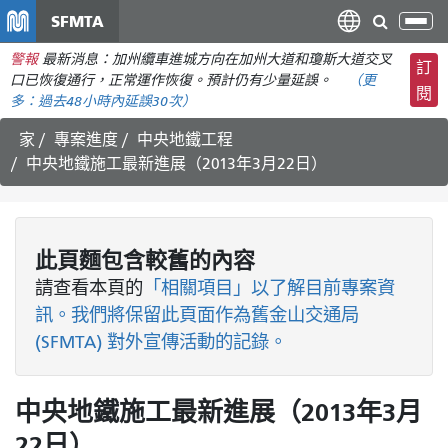
移
SFMTA
切
至
換
警報
最新消息：加州纜車進城方向在加州大道和瓊斯大道交叉
主
訂
導
口已恢復通行，正常運作恢復。預計仍有少量延誤。
（更
要
閱
航
多：
過去48小時內
延誤30次）
內
容
家
專案進度
中央地鐵工程
中央地鐵施工最新進展（2013年3月22日）
此頁麵包含較舊的內容
請查看
本頁的
「相關項目」以了解目前專案資
訊。我們將保留此頁面作為舊金山交通局
(SFMTA) 對外宣傳活動的記錄。
中央地鐵施工最新進展（2013年3月
22日）