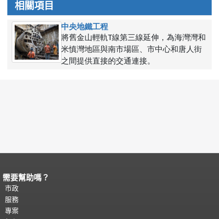
相關項目
中央地鐵工程
將舊金山輕軌T線第三線延伸，為海灣灣和
米慎灣地區與南市場區、市中心和唐人街
之間提供直接的交通連接。
需要幫助嗎？
頁面內容結束。
本頁剩餘內容在每一頁
都會重複顯示。
市政
返回主要內容頂部
。
服務
專案