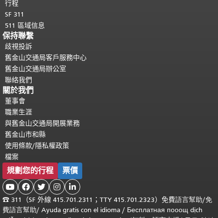
行程
SF 311
511 區域信息
保持聯繫
歧視投訴
舊金山交通局客戶服務中心
舊金山交通局辦公室
聯絡我們
關於我們
董事會
職業生涯
與舊金山交通局開展業務
舊金山市和縣
使用條款/隱私權政策
檔案
規劃您的行程
票價





☎
311（SF 外線 415.701.2311；TTY 415.701.2323）免費
語言幫助
/
免
費
語言幫助
/ Ayuda gratis con el idioma
/ Бесплатная
пооощ dịch