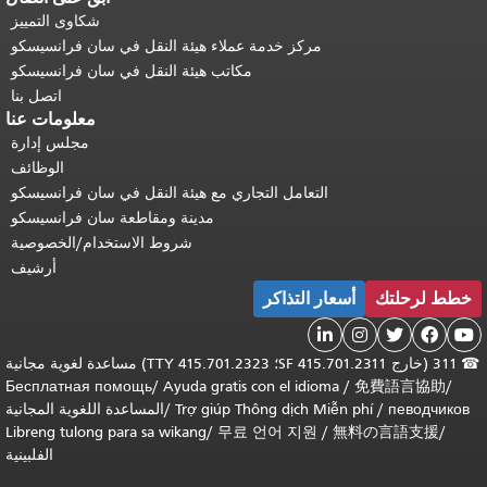
شكاوى التمييز
مركز خدمة عملاء هيئة النقل في سان فرانسيسكو
مكاتب هيئة النقل في سان فرانسيسكو
اتصل بنا
معلومات عنا
مجلس إدارة
الوظائف
التعامل التجاري مع هيئة النقل في سان فرانسيسكو
مدينة ومقاطعة سان فرانسيسكو
شروط الاستخدام/الخصوصية
أرشيف
خطط لرحلتك
أسعار التذاكر





☎
311 (خارج SF 415.701.2311؛ TTY 415.701.2323) مساعدة لغوية مجانية
Бесплатная помощь
/
Ayuda gratis con el idioma
/
免費語言協助
/
певодчиков
/
Trợ giúp Thông dịch Miễn phí
/
المساعدة اللغوية المجانية
Libreng tulong para sa wikang
/
무료 언어 지원
/
無料の言語支援
/
الفلبينية