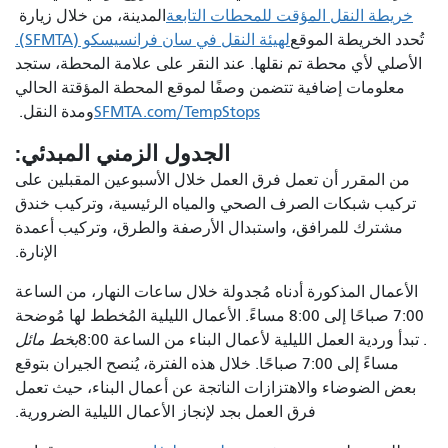
خريطة النقل المؤقت للمحطات التابعة
المدينة، من خلال زيارة
تُحدد الخريطة الموقع
لهيئة النقل في سان فرانسيسكو (SFMTA).
الأصلي لأي محطة تم نقلها. عند النقر على علامة المحطة، ستجد
معلومات إضافية تتضمن وصفًا لموقع المحطة المؤقتة الحالي
SFMTA.com/TempStops
ومدة النقل.
الجدول الزمني المبدئي:
من المقرر أن تعمل فرق العمل خلال الأسبوعين المقبلين على
تركيب شبكات الصرف الصحي والمياه الرئيسية، وتركيب خندق
مشترك للمرافق، واستبدال الأرصفة والطرق، وتركيب أعمدة
الإنارة.
الأعمال المذكورة أدناه مُجدولة خلال ساعات النهار، من الساعة
7:00 صباحًا إلى 8:00 مساءً. الأعمال الليلية المُخطط لها مُوضحة
. تبدأ وردية العمل الليلية لأعمال البناء من الساعة 8:00
بخط مائل
مساءً إلى 7:00 صباحًا. خلال هذه الفترة، يُنصح الجيران بتوقع
بعض الضوضاء والاهتزازات الناتجة عن أعمال البناء، حيث تعمل
فرق العمل بجد لإنجاز الأعمال الليلية الضرورية.