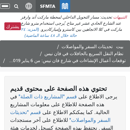
انتقل
SFMTA
تبد
إلى
الت
التنبيهات
تحديث: مسار التحويل الداخلي لمحطة ماركت آند وارفز
المحتوى
عند الشارع الحادي عشر غير متاح. يُرجى استخدام مترو شارع
الرئيسي
يشترك
ماركت في كلا الاتجاهين بين كاسترو وإمباركاديرو.
(المزيد:
٢٤
حالة
خلال الـ ٤٨ ساعة الماضية)
بيت
تحديثات السفر والمواصلات
نظام النقل السريع بالحافلات في فان نيس
توقعات أعمال الإنشاءات في شارع فان نيس: من 6 يناير 2019 إلى 17 يناير 2020
تحتوي هذه الصفحة على محتوى قديم
يرجى الاطلاع على
قسم "المشاريع ذات الصلة"
في
هذه الصفحة للاطلاع على معلومات المشاريع
الحالية. كما يمكنكم الاطلاع على
قسم "تحديثات
السفر والمواصلات"
للاطلاع على آخر مستجدات
السفر. نحتفظ بهذه الصفحة كسجل لخدمات هيئة