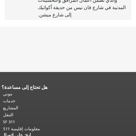
والذي تضمن أعمال المرافق والتحسينات
المدنية في شارع فان نيس من حديقة أكواتيك
إلى شارع ميشن.
هل تحتاج إلى مساعدة؟
نهاية محتوى الصفحة.
يتكرر باقي محتوى
هذه الصفحة في كل صفحة.
العودة إلى
موني
أعلى المحتوى الرئيسي
.
خدمات
المشاريع
التنقل
SF 311
معلومات إقليمية 511
ابقَ على اتصال