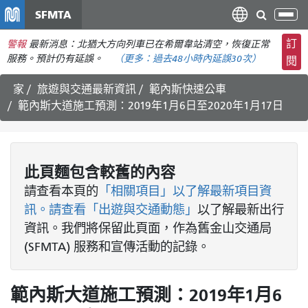
移
SFMTA
切
至
換
主
訂
警報
最新消息：北猶大方向列車已在希爾韋站清空，恢復正常
導
要
服務。預計仍有延誤。
（更多：
過去48小時內
延誤30次）
閱
航
內
家
旅遊與交通最新資訊
範內斯快速公車
容
範內斯大道施工預測：2019年1月6日至2020年1月17日
此頁麵包含較舊的內容
請查看
本頁的
「相關項目」以了解最新項目資
訊。請查看
「出遊與交通動態」
以了解最新出行
資訊。我們將保留此頁面，作為舊金山交通局
(SFMTA) 服務和宣傳活動的記錄。
範內斯大道施工預測：2019年1月6