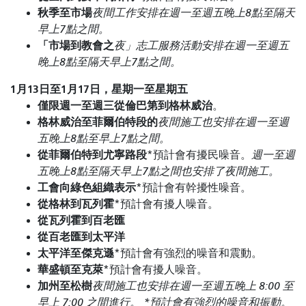
秋季至市場
夜間工作安排在週一至週五晚上8點至隔天
早上7點之間。
「市場到教會之
夜」志工服務活動安排在週一至週五
晚上8點至隔天早上7點之間。
1月13日至1月17日，星期一至星期五
僅限週一至週三從倫巴第到格林威治
。
格林威治至菲爾伯特段的
夜間施工也安排在週一至週
五晚上8點至早上7點之間。
從菲爾伯特到尤寧路段
*預計會有擾民噪音。
週一至週
五晚上8點至隔天早上7點之間也安排了夜間施工。
工會向綠色組織表示
*預計會有幹擾性噪音。
從格林到瓦列霍
*預計會有擾人噪音。
從瓦列霍到百老匯
從百老匯到太平洋
太平洋至傑克遜
*預計會有強烈的噪音和震動。
華盛頓至克萊
*預計會有擾人噪音。
加州至松樹
夜間施工也安排在週一至週五晚上 8:00 至
早上 7:00 之間進行。 *預計會有強烈的噪音和振動。