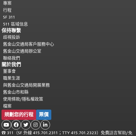
專案
行程
SF 311
511 區域信息
保持聯繫
歧視投訴
舊金山交通局客戶服務中心
舊金山交通局辦公室
聯絡我們
關於我們
董事會
職業生涯
與舊金山交通局開展業務
舊金山市和縣
使用條款/隱私權政策
檔案
規劃您的行程
票價





☎
311（SF 外線 415.701.2311；TTY 415.701.2323）免費
語言幫助
/
免