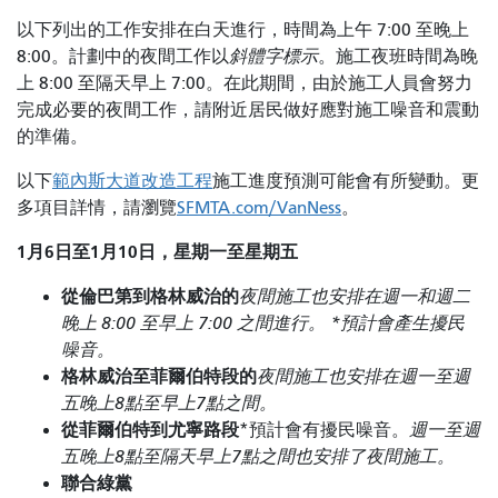
以下列出的工作安排在白天進行，時間為上午 7:00 至晚上
8:00。計劃中的夜間工作以
斜體字標示
。施工夜班時間為晚
上 8:00 至隔天早上 7:00。在此期間，由於施工人員會努力
完成必要的夜間工作，請附近居民做好應對施工噪音和震動
的準備。
以下
範內斯大道改造工程
施工進度預測可能會有所變動。更
多項目詳情，請瀏覽
SFMTA.com/VanNess
。
1月6日至1月10日，星期一至星期五
從倫巴第到格林威治的
夜間施工也安排在週一和週二
晚上 8:00 至早上 7:00 之間進行。 *預計會產生擾民
噪音。
格林威治至菲爾伯特段的
夜間施工也安排在週一至週
五晚上8點至早上7點之間。
從菲爾伯特到尤寧路段
*預計會有擾民噪音。
週一至週
五晚上8點至隔天早上7點之間也安排了夜間施工。
聯合綠黨