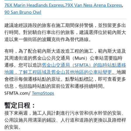
76X Marin Headlands Express
79X Van Ness Arena Express
90 San Bruno Owl
建議途經該路段的旅客在施工期間保持警惕，並預留更多出
行時間。對於騎自行車出行的旅客，建議選擇位於範內斯大
道以東一個街區的波爾克街作為替代路線。
有時，為了配合範內斯大道改造工程的施工，範內斯大道及
其周邊街道的舊金山公共交通局（Muni）公車站需要臨時
遷移。您可以造訪
舊金山交通局（SFMTA）的臨時站點遷移
地圖，了解工程區域及舊金山其他地區的公車站變更。
地圖
會標示每個遷移站點的原址。點擊站點標記，即可查看更多
信息，包括臨時站點的當前位置和遷移持續時間。
SFMTA.com/
TempStops
暫定日程：
接下來兩週，施工人員計劃進行污水管和供水幹管的安裝、
公用設施共用溝渠的鋪設、人行道和道路的更換以及路燈桿
的安裝。