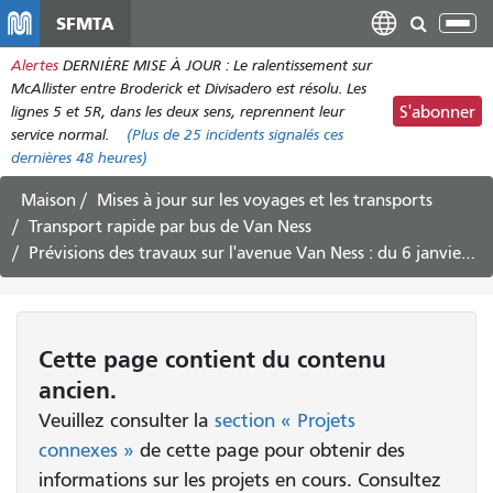
Aller
SFMTA
Bas
au
la
Alertes
DERNIÈRE MISE À JOUR : Le ralentissement sur
contenu
nav
McAllister entre Broderick et Divisadero est résolu. Les
principal
lignes 5 et 5R, dans les deux sens, reprennent leur
S'abonner
service normal.
(Plus de
25
incidents signalés ces
dernières 48 heures)
Maison
Mises à jour sur les voyages et les transports
Transport rapide par bus de Van Ness
Prévisions des travaux sur l'avenue Van Ness : du 6 janvier 2019 au 17 janvier 2020
Cette page contient du contenu
ancien.
Veuillez consulter la
section « Projets
connexes »
de cette page pour obtenir des
informations sur les projets en cours. Consultez