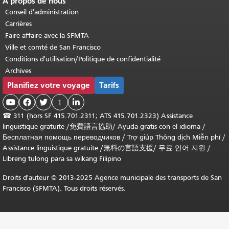
À propos de nous
Conseil d'administration
Carrières
Faire affaire avec la SFMTA
Ville et comté de San Francisco
Conditions d'utilisation/Politique de confidentialité
Archives
Planifiez votre voyage
Tarifs



1

☎
311 (hors SF 415.701.2311; ATS 415.701.2323) Assistance
linguistique gratuite /
免費語言協助
/
Ayuda gratis con el idioma
/
Бесплатная помощь переводчиков
/
Trợ giúp Thông dịch Miễn phí
/
Assistance linguistique gratuite
/
無料の言語支援
/
무료 언어 지원
/
Libreng tulong para sa wikang Filipino
Droits d'auteur © 2013-2025 Agence municipale des transports de San
Francisco (SFMTA). Tous droits réservés.