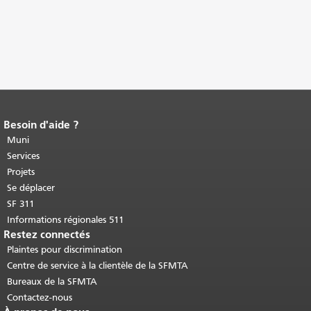
Besoin d'aide ?
Fin du contenu de la page.
Le reste de
cette page se répète sur chaque page.
Muni
Retour au haut du contenu principal
.
Services
Projets
Se déplacer
SF 311
Informations régionales 511
Restez connectés
Plaintes pour discrimination
Centre de service à la clientèle de la SFMTA
Bureaux de la SFMTA
Contactez-nous