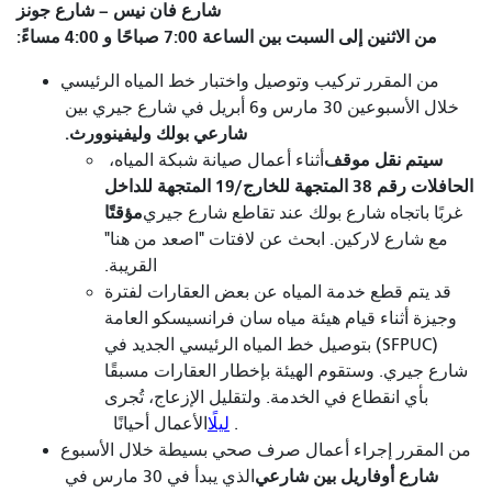
شارع فان نيس – شارع جونز
من الاثنين إلى السبت بين الساعة 7:00 صباحًا و 4:00 مساءً:
من المقرر تركيب وتوصيل واختبار خط المياه الرئيسي
خلال الأسبوعين 30 مارس و6 أبريل في شارع جيري بين
شارعي بولك وليفينوورث.
سيتم نقل موقف
أثناء أعمال صيانة شبكة المياه،
الحافلات رقم 38 المتجهة للخارج/19 المتجهة للداخل
مؤقتًا
غربًا باتجاه شارع بولك عند تقاطع شارع جيري
مع شارع لاركين. ابحث عن لافتات "اصعد من هنا"
القريبة.
قد يتم قطع خدمة المياه عن بعض العقارات لفترة
وجيزة أثناء قيام هيئة مياه سان فرانسيسكو العامة
(SFPUC) بتوصيل خط المياه الرئيسي الجديد في
شارع جيري. وستقوم الهيئة بإخطار العقارات مسبقًا
بأي انقطاع في الخدمة. ولتقليل الإزعاج، تُجرى
.
ليلًا
الأعمال أحيانًا
من المقرر إجراء أعمال صرف صحي بسيطة خلال الأسبوع
شارع أوفاريل بين شارعي
الذي يبدأ في 30 مارس في