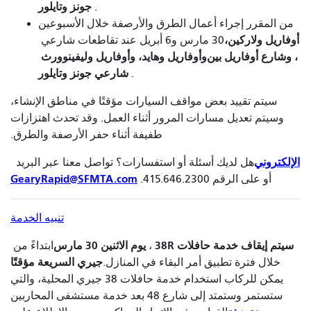
جونز وتايلور
.
من المقرر إجراء أعمال الطرق والأرصفة خلال الأسبوعين
أوفاريل ولاركين،
30 مارس و6 أبريل عند تقاطعات شارعي
، وشارع أوفاريل بين
وأوفاريل وهايد، وأوفاريل وليفينوورث
شارعي جونز وتايلور
.
سيتم تقييد بعض مواقف السيارات مؤقتًا في مناطق الإنشاء،
وسيتم تعديل مسارات المرور أثناء العمل. وقد تحدث اهتزازات
طفيفة أثناء حفر الأرصفة والطرق.
الإلكتروني
هل لديك أسئلة أو استفسارات؟ تواصل معنا عبر البريد
GearyRapid@SFMTA.com
أو على الرقم 415.646.2300.
تنبيه الخدمة
سيتم إيقاف خدمة حافلات 38R
يوم الاثنين 30 مارس
،
ابتداءً من
جيري السريعة مؤقتًا
خلال فترة تطبيق أمر البقاء في المنازل.
يمكن للركاب استخدام خدمة حافلات 38 جيري المحلية، والتي
ستستمر وستمتد إلى شارع 48 بعد خدمة مستشفى المحاربين