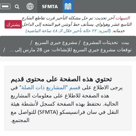
انتقل
SFMTA
تبد
إلى
الت
التنبيهات
آخر تحديث: تم حل مشكلة التأخير قرب تقاطع الشارع
المحتوى
التاسع عشر وهولواي. يستأنف خط أوشن فيو المتجه إلى الداخل
يشترك
الرئيسي
خدماته.
(المزيد:
٢٢ حالة تأخير
خلال الـ ٤٨ ساعة الماضية)
بيت
تحديثات المشروع
مشروع جيري السريع
توقعات مشروع جيري السريع للإنشاءات: من 28 مارس إلى 10 أبريل 2020
تحتوي هذه الصفحة على محتوى قديم
يرجى الاطلاع على
قسم "المشاريع ذات الصلة"
في
هذه الصفحة للاطلاع على معلومات المشاريع
الحالية. نحتفظ بهذه الصفحة كسجل لأنشطة هيئة
النقل في سان فرانسيسكو (SFMTA) للتواصل مع
المجتمع.