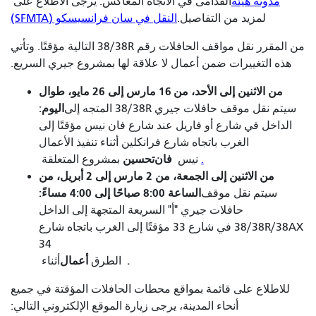
مدونة هيئة
القدامى في الاتجاه المعاكس. يرجى الاطلاع على
لمزيد من التفاصيل.
النقل في سان فرانسيسكو (SFMTA)
من المقرر نقل مواقف الحافلات رقم 38/38R التالية مؤقتًا. وتأتي
هذه التغييرات ضمن أعمال لا علاقة لها بمشروع جيري السريع.
من الاثنين إلى الأحد، من 16 مارس إلى 26 مايو، طوال
اليوم:
سيتم نقل موقف حافلات جيري 38/38R المتجه إلى
الداخل في شارع أو فاريل عند شارع فان نيس مؤقتًا إلى
الغرب باتجاه شارع فرانكلين أثناء تنفيذ الأعمال
فان
تحسين
.
نيس
بمشروع
المتعلقة
من الاثنين إلى الجمعة، من 2 مارس إلى 2 أبريل، من
الساعة 8:00 صباحًا إلى 4:00 مساءً:
سيتم نقل موقف
حافلات جيري "أ" السريعة المتجهة إلى الداخل
38/38R/38AX في شارع 33 مؤقتًا إلى الغرب باتجاه شارع
34
.
أعمال
الطرق
أثناء
للاطلاع على قائمة بمواقع محطات الحافلات المؤقتة في جميع
أنحاء المدينة، يرجى زيارة الموقع الإلكتروني التالي: