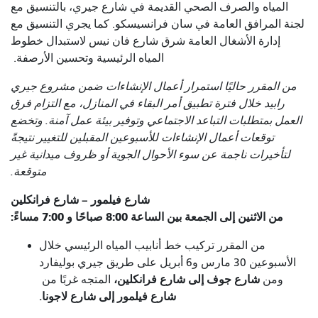
المياه والصرف الصحي القديمة في شارع جيري، بالتنسيق مع
لجنة المرافق العامة في سان فرانسيسكو. كما يجري التنسيق مع
إدارة الأشغال العامة شرق شارع فان نيس لاستبدال خطوط
المياه الرئيسية وتحسين الأرصفة.
من المقرر حاليًا استمرار أعمال الإنشاءات ضمن مشروع جيري
رابيد خلال فترة تطبيق أمر البقاء في المنازل، مع التزام فرق
العمل بمتطلبات التباعد الاجتماعي وتوفير بيئة عمل آمنة. وتخضع
توقعات أعمال الإنشاءات للأسبوعين المقبلين للتغيير نتيجةً
لتأخيرات ناجمة عن سوء الأحوال الجوية أو ظروف ميدانية غير
متوقعة.
شارع فيلمور – شارع فرانكلين
من الاثنين إلى الجمعة بين الساعة 8:00 صباحًا و 7:00 مساءً:
من المقرر تركيب خط أنابيب المياه الرئيسي خلال
الأسبوعين 30 مارس و6 أبريل على طريق جيري بوليفارد
شارع جوف إلى شارع فرانكلين،
ومن
المتجه غربًا من
شارع فيلمور إلى شارع لاجونا.