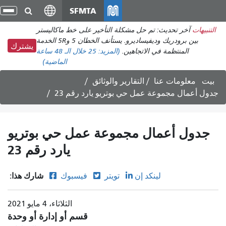
انتقل
SFMTA
تبد
إلى
الت
التنبيهات
آخر تحديث: تم حل مشكلة التأخير على خط ماكاليستر
المحتوى
بين برودريك وديفيساديرو. يستأنف الخطان 5 و5R الخدمة
الرئيسي
يشترك
المنتظمة في الاتجاهين.
(المزيد:
25
خلال الـ 48 ساعة
الماضية)
بيت
معلومات عنا
التقارير والوثائق
جدول أعمال مجموعة عمل حي بوتريو يارد رقم 23
جدول أعمال مجموعة عمل حي بوتريو
يارد رقم 23
شارك هذا:
لينكد إن
تويتر
فيسبوك
الثلاثاء، 4 مايو 2021
قسم أو إدارة أو وحدة