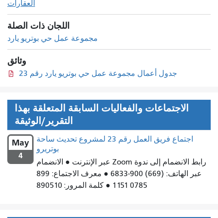
العقارات
اللجان ذات الصلة
مجموعة عمل حي بوتريو يارد
وثائق
جدول أعمال مجموعة عمل حي بوتريو يارد رقم 23
الاجتماعات والفعاليات السابقة المتعلقة بهذا
التقرير/الوثيقة
اجتماع فريق العمل رقم 23 لمشروع تحديث ساحة
May
بوتريرو
4
رابط الانضمام إلى ندوة Zoom عبر الإنترنت ● الانضمام
عبر الهاتف: (669) 900-6833 ● معرف الاجتماع: 899
0785 1151 ● كلمة المرور: 890510