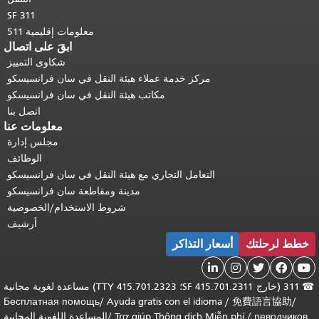
SF 311
معلومات إقليمية 511
ابقَ على اتصال
شكاوى التمييز
مركز خدمة عملاء هيئة النقل في سان فرانسيسكو
مكاتب هيئة النقل في سان فرانسيسكو
اتصل بنا
معلومات عنا
مجلس إدارة
الوظائف
التعامل التجاري مع هيئة النقل في سان فرانسيسكو
مدينة ومقاطعة سان فرانسيسكو
شروط الاستخدام/الخصوصية
أرشيف
خطط لرحلتك
أسعار التذاكر





☎
311 (خارج SF 415.701.2311؛ TTY 415.701.2323) مساعدة لغوية مجانية
Бесплатная помощь
/
Ayuda gratis con el idioma
/
免費語言協助
/
певодчиков
/
Trợ giúp Thông dịch Miễn phí
/
المساعدة اللغوية المجانية